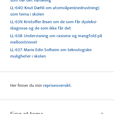
som har det vanskelig
LL-640: Knut Dæhli om atomvåpen(nedrustning)
som tema i skolen
LL-639: Kristoffer Ibsen om de som får dysleksi-
diagnose og de som ikke får det
LL-638: Undervisning om rasisme og mangfold på
mellomtrinnet
LL-637: Marie Edin Solheim om teknologiske
muligheter i skolen
Her finner du min
repriseoversikt
.