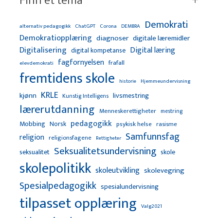
Finn et tema
Demokrati
alternativ pedagogikk
ChatGPT
Corona
DEMBRA
Demokratiopplæring
diagnoser
digitale læremidler
Digitalisering
Digital læring
digital kompetanse
fagfornyelsen
frafall
elevdemokrati
fremtidens skole
Hjemmeundervisning
historie
KRLE
kjønn
livsmestring
Kunstig Intelligens
lærerutdanning
Menneskerettigheter
mestring
pedagogikk
Mobbing
Norsk
psykisk helse
rasisme
Samfunnsfag
religion
religionsfagene
Rettigheter
Seksualitetsundervisning
seksualitet
skole
skolepolitikk
skoleutvikling
skolevegring
Spesialpedagogikk
spesialundervisning
tilpasset opplæring
Valg2021