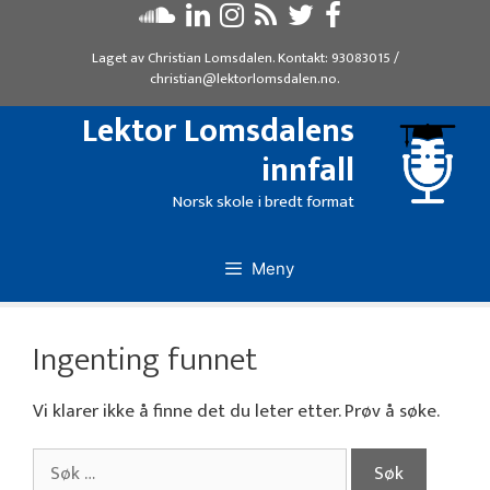
Hopp
til
Laget av
Christian Lomsdalen
. Kontakt:
93083015
/
innhold
christian@lektorlomsdalen.no
.
Lektor Lomsdalens
innfall
Norsk skole i bredt format
Meny
Ingenting funnet
Vi klarer ikke å finne det du leter etter. Prøv å søke.
Søk
etter: