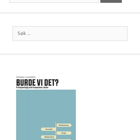
Søk
etter: