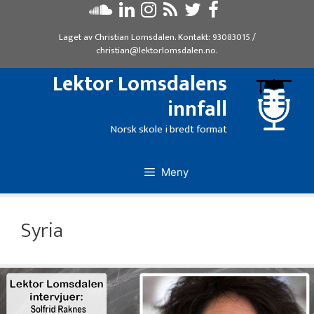
Hopp
til
Laget av
Christian Lomsdalen
. Kontakt:
93083015
/
innhold
christian@lektorlomsdalen.no
.
Lektor Lomsdalens
innfall
Norsk skole i bredt format
Meny
Syria