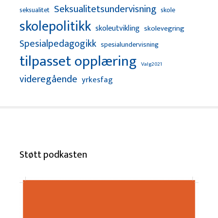
Seksualitetsundervisning
seksualitet
skole
skolepolitikk
skoleutvikling
skolevegring
Spesialpedagogikk
spesialundervisning
tilpasset opplæring
Valg2021
videregående
yrkesfag
Støtt podkasten