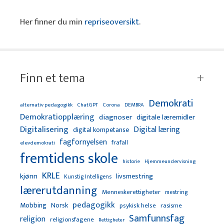
Her finner du min
repriseoversikt
.
Finn et tema
Demokrati
alternativ pedagogikk
ChatGPT
Corona
DEMBRA
Demokratiopplæring
diagnoser
digitale læremidler
Digitalisering
Digital læring
digital kompetanse
fagfornyelsen
frafall
elevdemokrati
fremtidens skole
Hjemmeundervisning
historie
KRLE
kjønn
livsmestring
Kunstig Intelligens
lærerutdanning
Menneskerettigheter
mestring
pedagogikk
Mobbing
Norsk
psykisk helse
rasisme
Samfunnsfag
religion
religionsfagene
Rettigheter