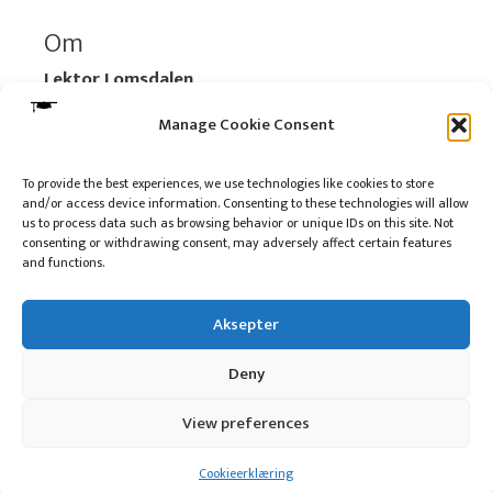
Om
Lektor Lomsdalen
Organisasjonsnummer:
920 712 312 MVA
Manage Cookie Consent
Vipps: 517696
To provide the best experiences, we use technologies like cookies to store
and/or access device information. Consenting to these technologies will allow
Les mer:
Om selskapet
us to process data such as browsing behavior or unique IDs on this site. Not
Les mer:
Om reklame på podkasten
consenting or withdrawing consent, may adversely affect certain features
and functions.
Kontakt meg
Aksepter
Deny
10 på topp i 2022
View preferences
© 2016 - 2026 Lektor Lomsdalen
Cookieerklæring