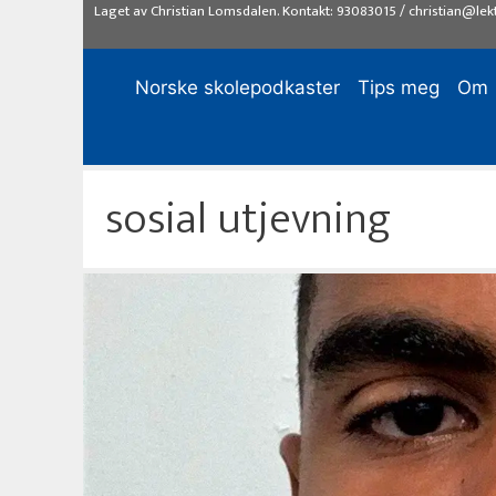
Hopp
Laget av
Christian Lomsdalen
. Kontakt:
93083015
/
christian@lek
til
innhold
Norske skolepodkaster
Tips meg
Om
sosial utjevning