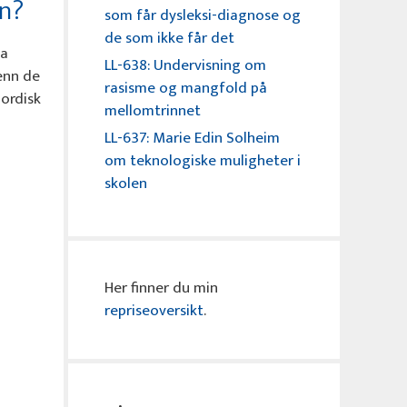
en?
som får dysleksi-diagnose og
de som ikke får det
va
LL-638: Undervisning om
enn de
rasisme og mangfold på
Nordisk
mellomtrinnet
LL-637: Marie Edin Solheim
om teknologiske muligheter i
skolen
Her finner du min
repriseoversikt
.