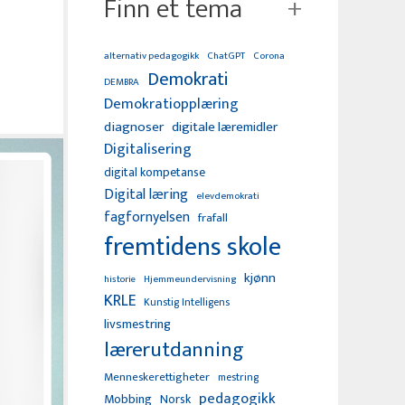
Finn et tema
alternativ pedagogikk
ChatGPT
Corona
Demokrati
DEMBRA
Demokratiopplæring
diagnoser
digitale læremidler
Digitalisering
digital kompetanse
Digital læring
elevdemokrati
fagfornyelsen
frafall
fremtidens skole
kjønn
Hjemmeundervisning
historie
KRLE
Kunstig Intelligens
livsmestring
lærerutdanning
Menneskerettigheter
mestring
pedagogikk
Mobbing
Norsk