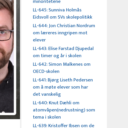
minoritetene
LL-645: Sunniva Holmås
Eidsvoll om SVs skolepolitikk
LL-644: Jon Christian Nordrum
om læreres inngripen mot
elever
LL-643: Elise Farstad Djupedal
om timer og år i skolen
LL-642: Simon Malkenes om
OECD-skolen
LL-641: Bjørg Liseth Pedersen
om å møte elever som har
det vanskelig
LL-640: Knut Dæhli om
atomvåpen(nedrustning) som
tema i skolen
LL-639: Kristoffer Ibsen om de