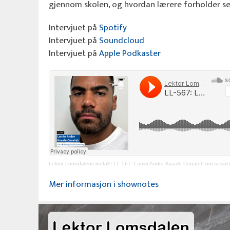
gjennom skolen, og hvordan lærere forholder seg t
Intervjuet på
Spotify
Intervjuet på
Soundcloud
Intervjuet på
Apple Podkaster
Lektor Lomsdalens innfall
·
LL-567: Lamin Andre Kvaale-Conateh om sosial utjev
Mer informasjon i shownotes