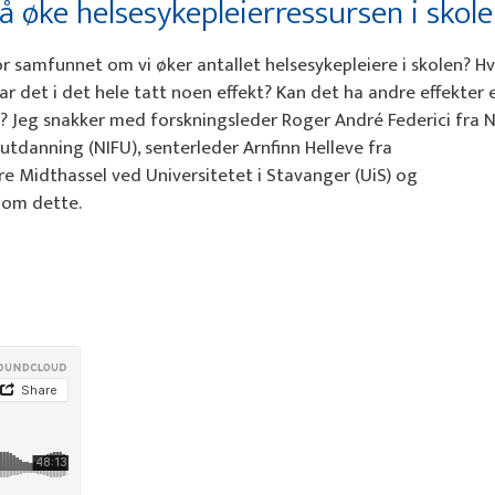
 å øke helsesykepleierressursen i skol
for samfunnet om vi øker antallet helsesykepleiere i skolen? H
ar det i det hele tatt noen effekt? Kan det ha andre effekter 
t? Jeg snakker med forskningsleder Roger André Federici fra 
 utdanning (NIFU), senterleder Arnfinn Helleve fra
ere Midthassel ved Universitetet i Stavanger (UiS) og
 om dette.