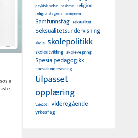
religion
psykisk helse
rasisme
religionsfagene
Rettigheter
Samfunnsfag
seksualitet
Seksualitetsundervisning
skolepolitikk
skole
skoleutvikling
skolevegring
Spesialpedagogikk
spesialundervisning
tilpasset
sosial
siste
opplæring
videregående
Valg2021
yrkesfag