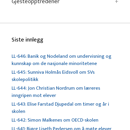
Gjesteopptredener
Siste innlegg
LL-646: Banik og Nodeland om undervisning og
kunnskap om de nasjonale minoritetene
LL-645: Sunniva Holmås Eidsvoll om SVs
skolepolitikk
LL-644: Jon Christian Nordrum om læreres
inngripen mot elever
LL-643: Elise Farstad Djupedal om timer og år i
skolen
LL-642: Simon Malkenes om OECD-skolen
LL-641: Bjørg Liseth Pedersen om å møte elever