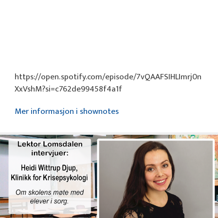
https://open.spotify.com/episode/7vQAAFSIHLImrj0n
XxVshM?si=c762de99458f4a1f
Mer informasjon i shownotes