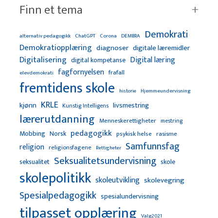
Finn et tema
Demokrati
alternativ pedagogikk
ChatGPT
Corona
DEMBRA
Demokratiopplæring
diagnoser
digitale læremidler
Digitalisering
Digital læring
digital kompetanse
fagfornyelsen
frafall
elevdemokrati
fremtidens skole
Hjemmeundervisning
historie
KRLE
kjønn
livsmestring
Kunstig Intelligens
lærerutdanning
Menneskerettigheter
mestring
pedagogikk
Mobbing
Norsk
psykisk helse
rasisme
Samfunnsfag
religion
religionsfagene
Rettigheter
Seksualitetsundervisning
seksualitet
skole
skolepolitikk
skoleutvikling
skolevegring
Spesialpedagogikk
spesialundervisning
tilpasset opplæring
Valg2021