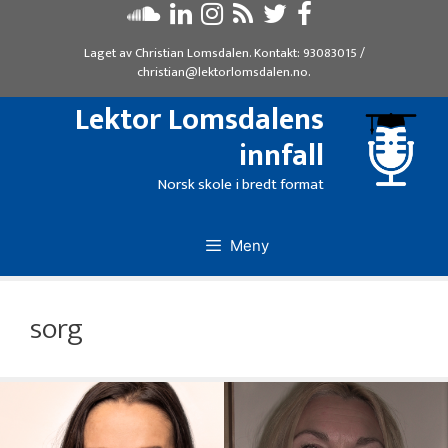
Hopp
til
Laget av
Christian Lomsdalen
. Kontakt:
93083015
/
innhold
christian@lektorlomsdalen.no
.
Lektor Lomsdalens
innfall
Norsk skole i bredt format
Meny
sorg