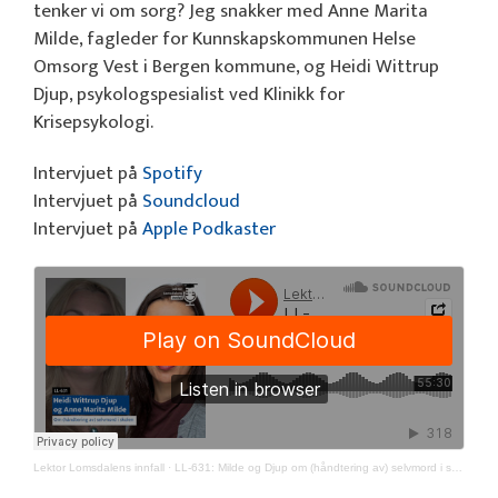
tenker vi om sorg? Jeg snakker med Anne Marita
Milde, fagleder for Kunnskapskommunen Helse
Omsorg Vest i Bergen kommune, og Heidi Wittrup
Djup, psykologspesialist ved Klinikk for
Krisepsykologi.
Intervjuet på
Spotify
Intervjuet på
Soundcloud
Intervjuet på
Apple Podkaster
Lektor Lomsdalens innfall
·
LL-631: Milde og Djup om (håndtering av) selvmord i skolen