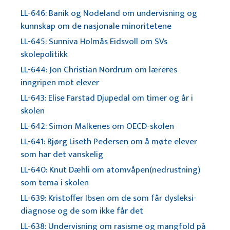
LL-646: Banik og Nodeland om undervisning og
kunnskap om de nasjonale minoritetene
LL-645: Sunniva Holmås Eidsvoll om SVs
skolepolitikk
LL-644: Jon Christian Nordrum om læreres
inngripen mot elever
LL-643: Elise Farstad Djupedal om timer og år i
skolen
LL-642: Simon Malkenes om OECD-skolen
LL-641: Bjørg Liseth Pedersen om å møte elever
som har det vanskelig
LL-640: Knut Dæhli om atomvåpen(nedrustning)
som tema i skolen
LL-639: Kristoffer Ibsen om de som får dysleksi-
diagnose og de som ikke får det
LL-638: Undervisning om rasisme og mangfold på