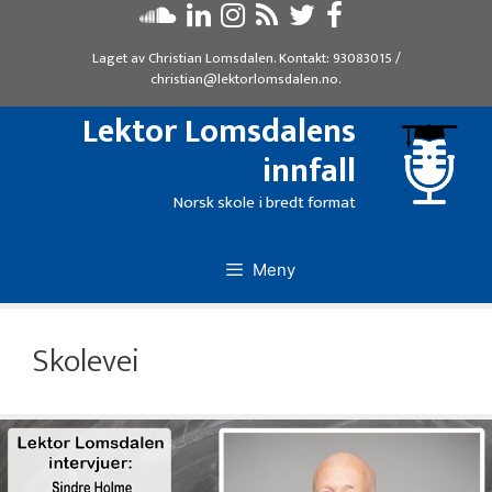
Hopp
til
Laget av
Christian Lomsdalen
. Kontakt:
93083015
/
innhold
christian@lektorlomsdalen.no
.
Lektor Lomsdalens
innfall
Norsk skole i bredt format
Meny
Skolevei