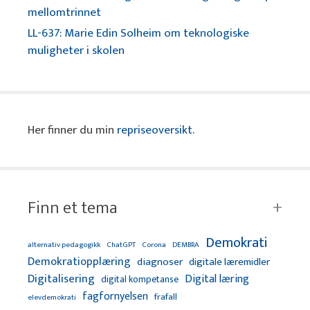
mellomtrinnet
LL-637: Marie Edin Solheim om teknologiske
muligheter i skolen
Her finner du min
repriseoversikt
.
Finn et tema
Demokrati
alternativ pedagogikk
ChatGPT
Corona
DEMBRA
Demokratiopplæring
diagnoser
digitale læremidler
Digitalisering
Digital læring
digital kompetanse
fagfornyelsen
frafall
elevdemokrati