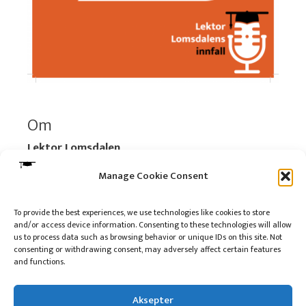
Om
Lektor Lomsdalen
Organisasjonsnummer:
920 712 312 MVA
Manage Cookie Consent
Vipps: 517696
To provide the best experiences, we use technologies like cookies to store
and/or access device information. Consenting to these technologies will allow
Les mer:
Om selskapet
us to process data such as browsing behavior or unique IDs on this site. Not
Les mer:
Om reklame på podkasten
consenting or withdrawing consent, may adversely affect certain features
and functions.
Kontakt meg
Aksepter