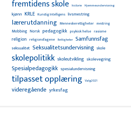
fremtidens skole
Hjemmeundervisning
historie
KRLE
kjønn
livsmestring
Kunstig Intelligens
lærerutdanning
Menneskerettigheter
mestring
pedagogikk
Mobbing
Norsk
psykisk helse
rasisme
Samfunnsfag
religion
religionsfagene
Rettigheter
Seksualitetsundervisning
seksualitet
skole
skolepolitikk
skoleutvikling
skolevegring
Spesialpedagogikk
spesialundervisning
tilpasset opplæring
Valg2021
videregående
yrkesfag