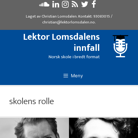
Hopp
til
Laget av
Christian Lomsdalen
. Kontakt:
93083015
/
innhold
christian@lektorlomsdalen.no
.
Lektor Lomsdalens
innfall
Norsk skole i bredt format
Meny
skolens rolle