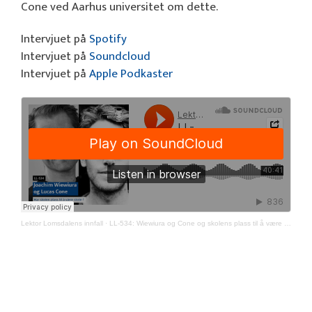
Cone ved Aarhus universitet om dette.
Intervjuet på
Spotify
Intervjuet på
Soundcloud
Intervjuet på
Apple Podkaster
Lektor Lomsdalens innfall
·
LL-534: Wiewiura og Cone og skolens plass til å være skole