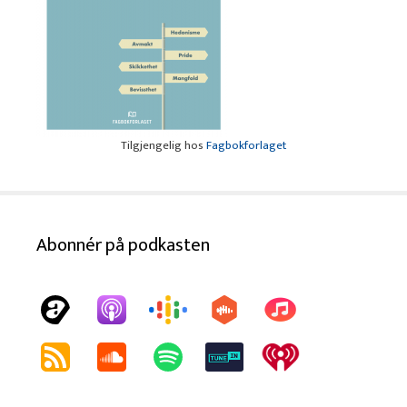
Tilgjengelig hos
Fagbokforlaget
Abonnér på podkasten