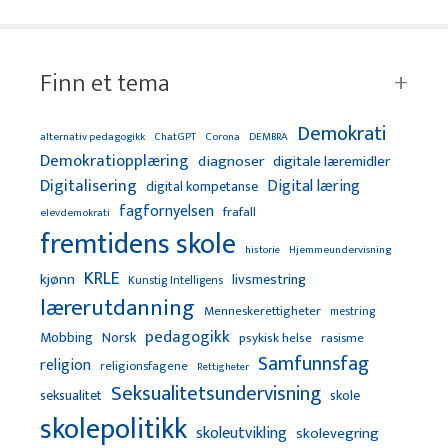
Finn et tema
Demokrati
alternativ pedagogikk
ChatGPT
Corona
DEMBRA
Demokratiopplæring
diagnoser
digitale læremidler
Digitalisering
Digital læring
digital kompetanse
fagfornyelsen
frafall
elevdemokrati
fremtidens skole
Hjemmeundervisning
historie
KRLE
kjønn
livsmestring
Kunstig Intelligens
lærerutdanning
Menneskerettigheter
mestring
pedagogikk
Mobbing
Norsk
psykisk helse
rasisme
Samfunnsfag
religion
religionsfagene
Rettigheter
Seksualitetsundervisning
seksualitet
skole
skolepolitikk
skoleutvikling
skolevegring