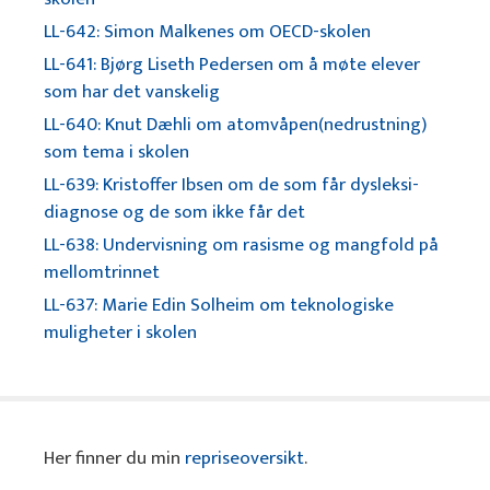
LL-642: Simon Malkenes om OECD-skolen
LL-641: Bjørg Liseth Pedersen om å møte elever
som har det vanskelig
LL-640: Knut Dæhli om atomvåpen(nedrustning)
som tema i skolen
LL-639: Kristoffer Ibsen om de som får dysleksi-
diagnose og de som ikke får det
LL-638: Undervisning om rasisme og mangfold på
mellomtrinnet
LL-637: Marie Edin Solheim om teknologiske
muligheter i skolen
Her finner du min
repriseoversikt
.