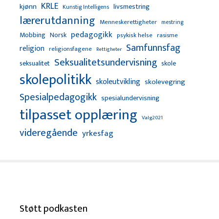
KRLE
kjønn
livsmestring
Kunstig Intelligens
lærerutdanning
Menneskerettigheter
mestring
pedagogikk
Mobbing
Norsk
psykisk helse
rasisme
Samfunnsfag
religion
religionsfagene
Rettigheter
Seksualitetsundervisning
seksualitet
skole
skolepolitikk
skoleutvikling
skolevegring
Spesialpedagogikk
spesialundervisning
tilpasset opplæring
Valg2021
videregående
yrkesfag
Støtt podkasten