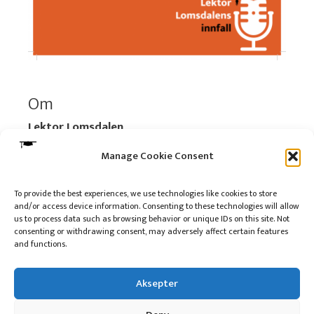
Om
Lektor Lomsdalen
Organisasjonsnummer:
920 712 312 MVA
Manage Cookie Consent
Vipps: 517696
To provide the best experiences, we use technologies like cookies to store
and/or access device information. Consenting to these technologies will allow
Les mer:
Om selskapet
us to process data such as browsing behavior or unique IDs on this site. Not
Les mer:
Om reklame på podkasten
consenting or withdrawing consent, may adversely affect certain features
and functions.
Kontakt meg
Aksepter