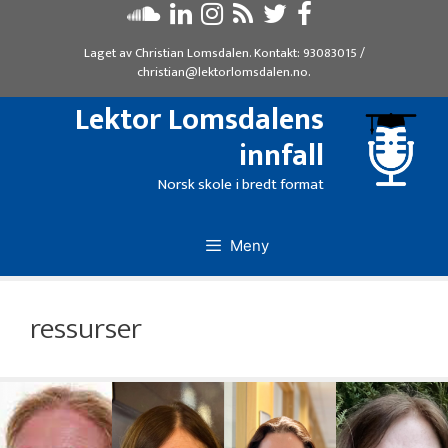
Hopp
til
Laget av
Christian Lomsdalen
. Kontakt:
93083015
/
innhold
christian@lektorlomsdalen.no
.
Lektor Lomsdalens
innfall
Norsk skole i bredt format
Meny
ressurser