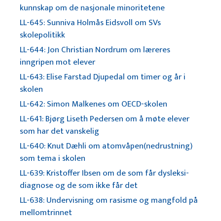
kunnskap om de nasjonale minoritetene
LL-645: Sunniva Holmås Eidsvoll om SVs
skolepolitikk
LL-644: Jon Christian Nordrum om læreres
inngripen mot elever
LL-643: Elise Farstad Djupedal om timer og år i
skolen
LL-642: Simon Malkenes om OECD-skolen
LL-641: Bjørg Liseth Pedersen om å møte elever
som har det vanskelig
LL-640: Knut Dæhli om atomvåpen(nedrustning)
som tema i skolen
LL-639: Kristoffer Ibsen om de som får dysleksi-
diagnose og de som ikke får det
LL-638: Undervisning om rasisme og mangfold på
mellomtrinnet