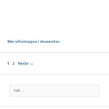
Mer informasjon i shownotes
Side
Side
1
2
Neste
→
Søk
etter: