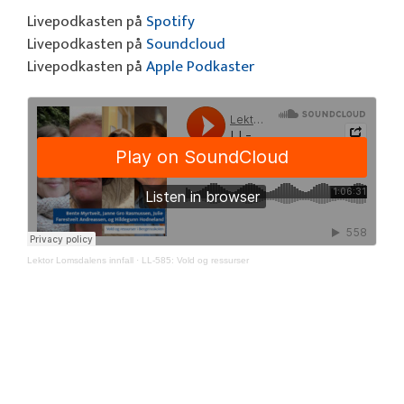
Livepodkasten på
Spotify
Livepodkasten på
Soundcloud
Livepodkasten på
Apple Podkaster
Lektor Lomsdalens innfall
·
LL-585: Vold og ressurser