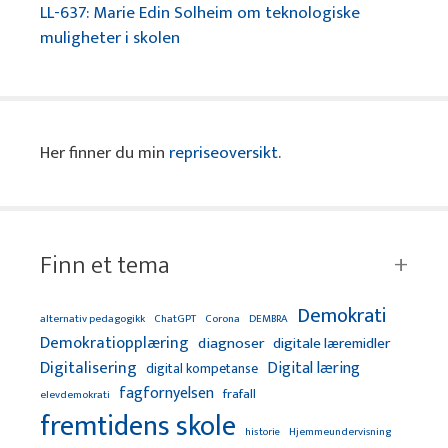
LL-637: Marie Edin Solheim om teknologiske
muligheter i skolen
Her finner du min
repriseoversikt
.
Finn et tema
Demokrati
alternativ pedagogikk
ChatGPT
Corona
DEMBRA
Demokratiopplæring
diagnoser
digitale læremidler
Digitalisering
Digital læring
digital kompetanse
fagfornyelsen
frafall
elevdemokrati
fremtidens skole
Hjemmeundervisning
historie