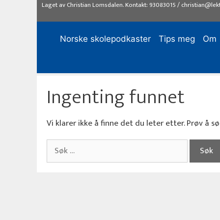
Hopp
Laget av
Christian Lomsdalen
. Kontakt:
93083015
/
christian@lek
til
innhold
Norske skolepodkaster
Tips meg
Om
Ingenting funnet
Vi klarer ikke å finne det du leter etter. Prøv å sø
Søk
etter: