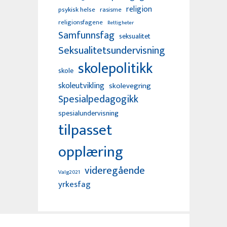
religion
psykisk helse
rasisme
religionsfagene
Rettigheter
Samfunnsfag
seksualitet
Seksualitetsundervisning
skolepolitikk
skole
skoleutvikling
skolevegring
Spesialpedagogikk
spesialundervisning
tilpasset
opplæring
videregående
Valg2021
yrkesfag