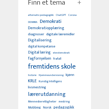
Finn et tema
alternativ pedagogikk
ChatGPT
Corona
Demokrati
DEMBRA
Demokratiopplæring
diagnoser
digitale læremidler
Digitalisering
digital kompetanse
Digital læring
elevdemokrati
fagfornyelsen
frafall
fremtidens skole
kjønn
Hjemmeundervisning
historie
KRLE
Kunstig Intelligens
livsmestring
lærerutdanning
Menneskerettigheter
mestring
pedagogikk
Mobbing
Norsk