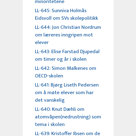
minoritetene
LL-645: Sunniva Holmås
Eidsvoll om SVs skolepolitikk
LL-644: Jon Christian Nordrum
om læreres inngripen mot
elever
LL-643: Elise Farstad Djupedal
om timer og år i skolen
LL-642: Simon Malkenes om
OECD-skolen
LL-641: Bjørg Liseth Pedersen
om å møte elever som har
det vanskelig
LL-640: Knut Dæhli om
atomvåpen(nedrustning) som
tema i skolen
LL-639: Kristoffer Ibsen om de