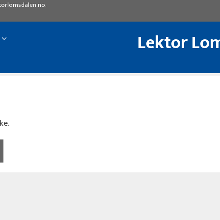
torlomsdalen.no
.
Lektor Lom
ke.