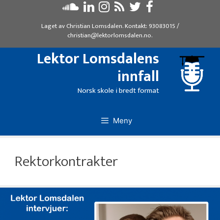
Hopp
til
Laget av
Christian Lomsdalen
. Kontakt:
93083015
/
innhold
christian@lektorlomsdalen.no
.
Lektor Lomsdalens
innfall
Norsk skole i bredt format
Meny
Rektorkontrakter