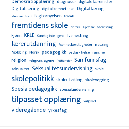
Demokratiopplæring
diagnoser
digitale læremidler
Digitalisering
Digital læring
digital kompetanse
fagfornyelsen
frafall
elevdemokrati
fremtidens skole
Hjemmeundervisning
historie
KRLE
kjønn
livsmestring
Kunstig Intelligens
lærerutdanning
Menneskerettigheter
mestring
pedagogikk
Mobbing
Norsk
psykisk helse
rasisme
Samfunnsfag
religion
religionsfagene
Rettigheter
Seksualitetsundervisning
seksualitet
skole
skolepolitikk
skoleutvikling
skolevegring
Spesialpedagogikk
spesialundervisning
tilpasset opplæring
Valg2021
videregående
yrkesfag