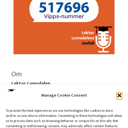
Om
Lektor Lomsdalen
Organisasjonsnummer:
920 712 312 MVA
Manage Cookie Consent
Vipps: 517696
To provide the best experiences, we use technologies like cookies to store
and/or access device information. Consenting to these technologies will allow
Les mer:
Om selskapet
us to process data such as browsing behavior or unique IDs on this site. Not
Les mer:
Om reklame på podkasten
consenting or withdrawing consent, may adversely affect certain features