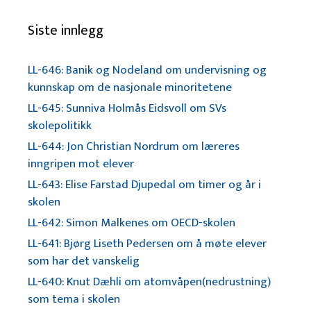
Siste innlegg
LL-646: Banik og Nodeland om undervisning og
kunnskap om de nasjonale minoritetene
LL-645: Sunniva Holmås Eidsvoll om SVs
skolepolitikk
LL-644: Jon Christian Nordrum om læreres
inngripen mot elever
LL-643: Elise Farstad Djupedal om timer og år i
skolen
LL-642: Simon Malkenes om OECD-skolen
LL-641: Bjørg Liseth Pedersen om å møte elever
som har det vanskelig
LL-640: Knut Dæhli om atomvåpen(nedrustning)
som tema i skolen