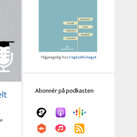
Tilgjengelig hos
Fagbokforlaget
Abonnér på podkasten
lt
le