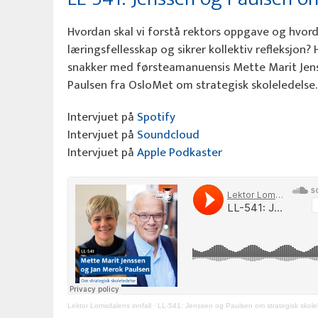
Hvordan skal vi forstå rektors oppgave og hvord
læringsfellesskap og sikrer kollektiv refleksjon
snakker med førsteamanuensis Mette Marit Jens
Paulsen fra OsloMet om strategisk skoleledelse.
Intervjuet på
Spotify
Intervjuet på
Soundcloud
Intervjuet på
Apple Podkaster
Lektor Lomsdalens innfall
·
LL-541: Jenssen og Paulsen om strategisk skole