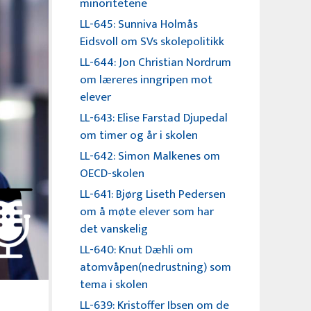
minoritetene
LL-645: Sunniva Holmås
Eidsvoll om SVs skolepolitikk
LL-644: Jon Christian Nordrum
om læreres inngripen mot
elever
LL-643: Elise Farstad Djupedal
om timer og år i skolen
LL-642: Simon Malkenes om
OECD-skolen
LL-641: Bjørg Liseth Pedersen
om å møte elever som har
det vanskelig
LL-640: Knut Dæhli om
atomvåpen(nedrustning) som
tema i skolen
LL-639: Kristoffer Ibsen om de