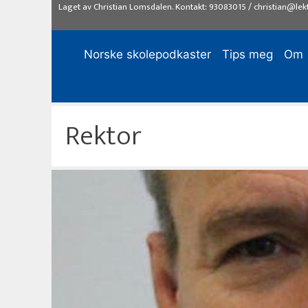
Hopp
Laget av
Christian Lomsdalen
. Kontakt:
93083015
/
christian@lek
til
innhold
Norske skolepodkaster
Tips meg
Om
Rektor