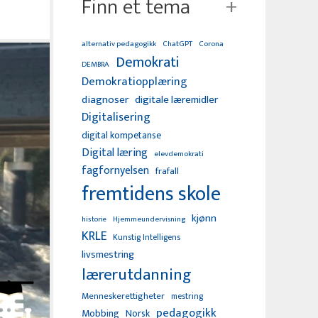
Finn et tema
alternativ pedagogikk
ChatGPT
Corona
Demokrati
DEMBRA
Demokratiopplæring
diagnoser
digitale læremidler
Digitalisering
digital kompetanse
Digital læring
elevdemokrati
fagfornyelsen
frafall
fremtidens skole
kjønn
Hjemmeundervisning
historie
KRLE
Kunstig Intelligens
livsmestring
lærerutdanning
Menneskerettigheter
mestring
pedagogikk
Mobbing
Norsk