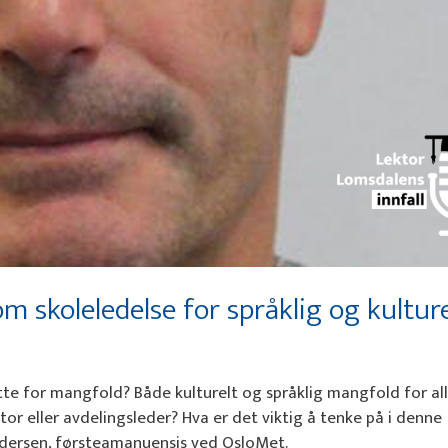
m skoleledelse for språklig og kulture
ette for mangfold? Både kulturelt og språklig mangfold for al
tor eller avdelingsleder? Hva er det viktig å tenke på i denne
ersen, førsteamanuensis ved OsloMet.