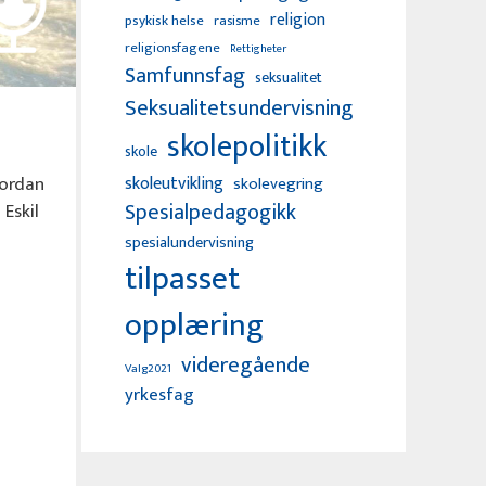
religion
psykisk helse
rasisme
religionsfagene
Rettigheter
Samfunnsfag
seksualitet
Seksualitetsundervisning
skolepolitikk
skole
skoleutvikling
vordan
skolevegring
Spesialpedagogikk
 Eskil
spesialundervisning
tilpasset
opplæring
videregående
Valg2021
yrkesfag