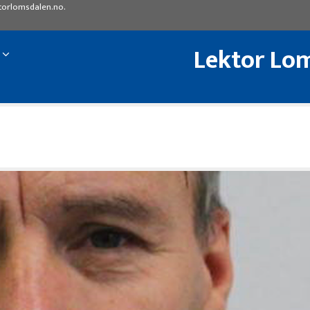
torlomsdalen.no
.
Lektor Lom