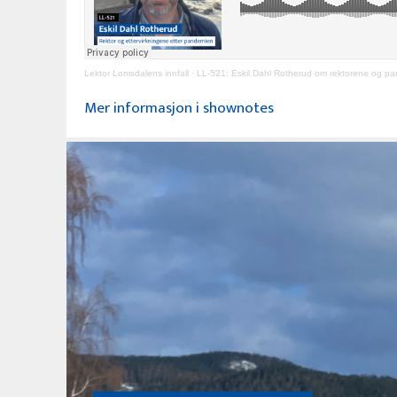
Lektor Lomsdalens innfall
·
LL-521: Eskil Dahl Rotherud om rektorene og p
Mer informasjon i shownotes