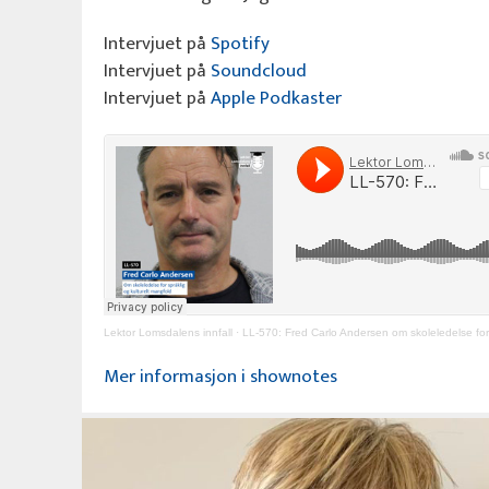
Intervjuet på
Spotify
Intervjuet på
Soundcloud
Intervjuet på
Apple Podkaster
Lektor Lomsdalens innfall
·
LL-570: Fred Carlo Andersen om skoleledelse for språklig og k
Mer informasjon i shownotes