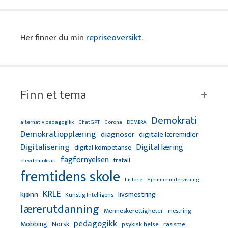
Her finner du min
repriseoversikt
.
Finn et tema
Demokrati
alternativ pedagogikk
ChatGPT
Corona
DEMBRA
Demokratiopplæring
diagnoser
digitale læremidler
Digitalisering
Digital læring
digital kompetanse
fagfornyelsen
frafall
elevdemokrati
fremtidens skole
Hjemmeundervisning
historie
KRLE
kjønn
livsmestring
Kunstig Intelligens
lærerutdanning
Menneskerettigheter
mestring
pedagogikk
Mobbing
Norsk
psykisk helse
rasisme