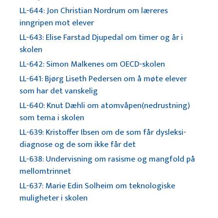
LL-644: Jon Christian Nordrum om læreres
inngripen mot elever
LL-643: Elise Farstad Djupedal om timer og år i
skolen
LL-642: Simon Malkenes om OECD-skolen
LL-641: Bjørg Liseth Pedersen om å møte elever
som har det vanskelig
LL-640: Knut Dæhli om atomvåpen(nedrustning)
som tema i skolen
LL-639: Kristoffer Ibsen om de som får dysleksi-
diagnose og de som ikke får det
LL-638: Undervisning om rasisme og mangfold på
mellomtrinnet
LL-637: Marie Edin Solheim om teknologiske
muligheter i skolen