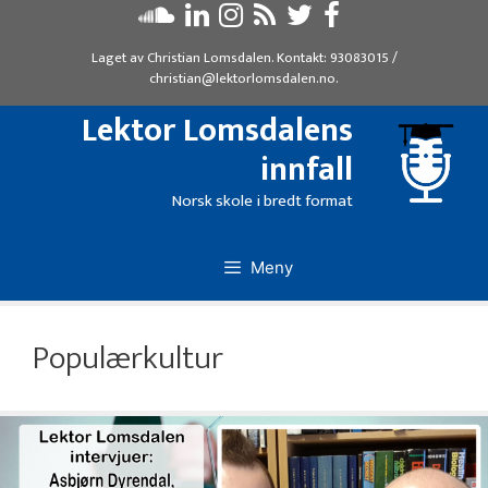
Hopp
til
Laget av
Christian Lomsdalen
. Kontakt:
93083015
/
innhold
christian@lektorlomsdalen.no
.
Lektor Lomsdalens
innfall
Norsk skole i bredt format
Meny
Populærkultur