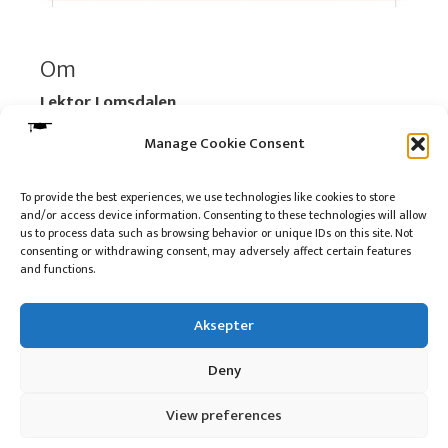
Om
Lektor Lomsdalen
Organisasjonsnummer:
920 712 312 MVA
Manage Cookie Consent
Vipps: 517696
To provide the best experiences, we use technologies like cookies to store
and/or access device information. Consenting to these technologies will allow
Les mer:
Om selskapet
us to process data such as browsing behavior or unique IDs on this site. Not
Les mer:
Om reklame på podkasten
consenting or withdrawing consent, may adversely affect certain features
and functions.
Kontakt meg
Aksepter
Deny
10 på topp i 2022
View preferences