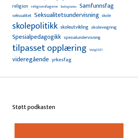
Samfunnsfag
religion
religionsfagene
Rettigheter
Seksualitetsundervisning
seksualitet
skole
skolepolitikk
skoleutvikling
skolevegring
Spesialpedagogikk
spesialundervisning
tilpasset opplæring
Valg2021
videregående
yrkesfag
Støtt podkasten