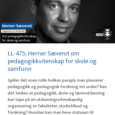
LL-475: Herner Sæverot om
pedagogikkvitenskap for skole og
samfunn
Spiller det noen rolle hvilken paraply man plasserer
pedagogikk og pedagogisk forskning inn under? Kan
det tenkes at pedagogikk, skole og lærerutdanning
kan tape på en utdanningsvitenskapelig
organisering av fakulteter, studietilbud og
forskning? Hvordan kan man heve statusen til