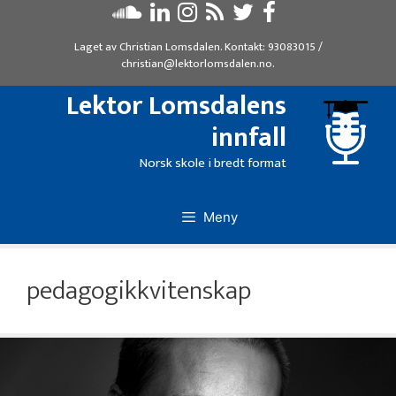
Hopp
til
Laget av
Christian Lomsdalen
. Kontakt:
93083015
/
innhold
christian@lektorlomsdalen.no
.
Lektor Lomsdalens
innfall
Norsk skole i bredt format
Meny
pedagogikkvitenskap