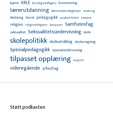
KRLE
kjønn
livsmestring
Kunstig Intelligens
lærerutdanning
Menneskerettigheter
mestring
pedagogikk
Mobbing
Norsk
psykisk helse
rasisme
Samfunnsfag
religion
religionsfagene
Rettigheter
Seksualitetsundervisning
seksualitet
skole
skolepolitikk
skoleutvikling
skolevegring
Spesialpedagogikk
spesialundervisning
tilpasset opplæring
Valg2021
videregående
yrkesfag
Støtt podkasten