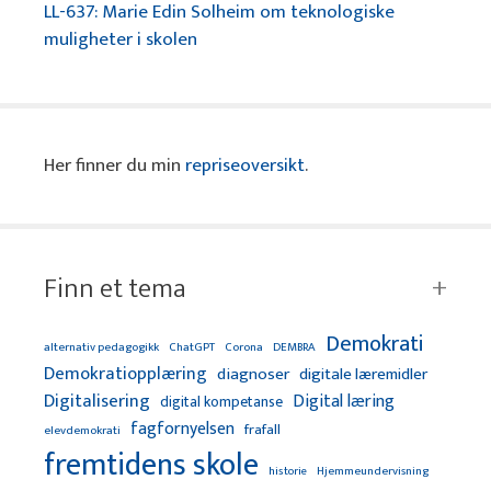
LL-637: Marie Edin Solheim om teknologiske
muligheter i skolen
Her finner du min
repriseoversikt
.
Finn et tema
Demokrati
alternativ pedagogikk
ChatGPT
Corona
DEMBRA
Demokratiopplæring
diagnoser
digitale læremidler
Digitalisering
Digital læring
digital kompetanse
fagfornyelsen
frafall
elevdemokrati
fremtidens skole
Hjemmeundervisning
historie