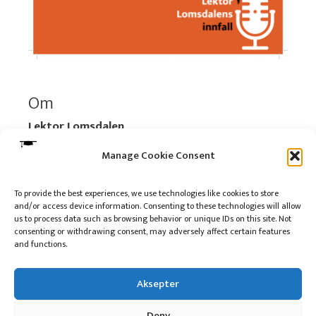
Om
Lektor Lomsdalen
Organisasjonsnummer:
920 712 312 MVA
Manage Cookie Consent
Vipps: 517696
To provide the best experiences, we use technologies like cookies to store
and/or access device information. Consenting to these technologies will allow
Les mer:
Om selskapet
us to process data such as browsing behavior or unique IDs on this site. Not
Les mer:
Om reklame på podkasten
consenting or withdrawing consent, may adversely affect certain features
and functions.
Kontakt meg
Aksepter
Deny