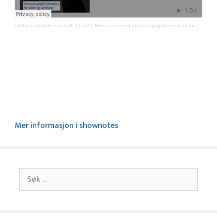
Lektor Lomsdalens innfall
·
LL-475: Herner Sæverot om pedagogikkvitenskap for skole og samfunn
Mer informasjon i shownotes
Søk
etter: