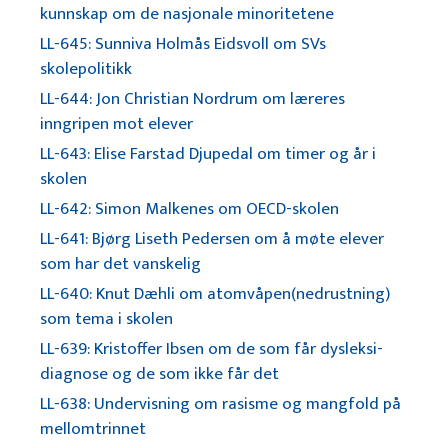
kunnskap om de nasjonale minoritetene
LL-645: Sunniva Holmås Eidsvoll om SVs
skolepolitikk
LL-644: Jon Christian Nordrum om læreres
inngripen mot elever
LL-643: Elise Farstad Djupedal om timer og år i
skolen
LL-642: Simon Malkenes om OECD-skolen
LL-641: Bjørg Liseth Pedersen om å møte elever
som har det vanskelig
LL-640: Knut Dæhli om atomvåpen(nedrustning)
som tema i skolen
LL-639: Kristoffer Ibsen om de som får dysleksi-
diagnose og de som ikke får det
LL-638: Undervisning om rasisme og mangfold på
mellomtrinnet