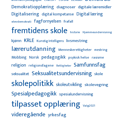
Demokratiopplæring
diagnoser
digitale læremidler
Digitalisering
Digital læring
digital kompetanse
fagfornyelsen
frafall
elevdemokrati
fremtidens skole
Hjemmeundervisning
historie
KRLE
kjønn
livsmestring
Kunstig Intelligens
lærerutdanning
Menneskerettigheter
mestring
pedagogikk
Mobbing
Norsk
psykisk helse
rasisme
Samfunnsfag
religion
religionsfagene
Rettigheter
Seksualitetsundervisning
seksualitet
skole
skolepolitikk
skoleutvikling
skolevegring
Spesialpedagogikk
spesialundervisning
tilpasset opplæring
Valg2021
videregående
yrkesfag