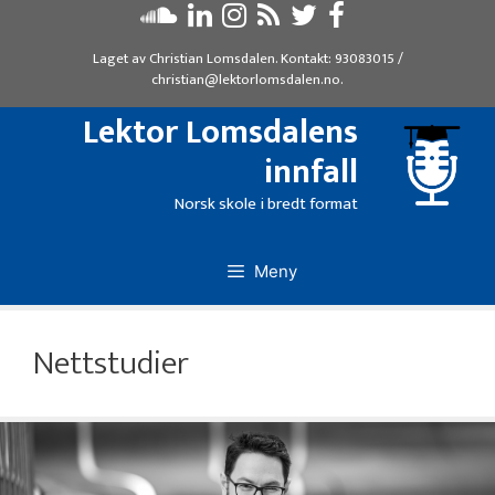
Hopp
til
Laget av
Christian Lomsdalen
. Kontakt:
93083015
/
innhold
christian@lektorlomsdalen.no
.
Lektor Lomsdalens
innfall
Norsk skole i bredt format
Meny
Nettstudier