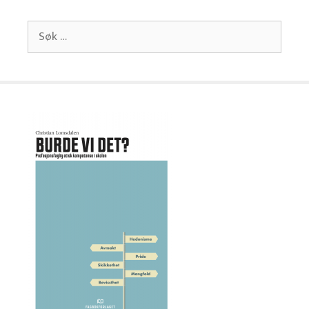
Søk
etter: