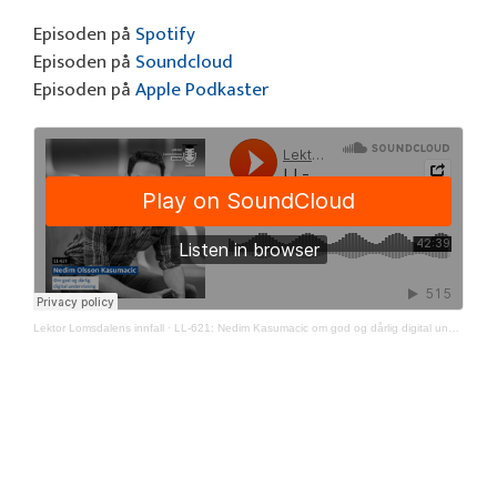
Episoden på
Spotify
Episoden på
Soundcloud
Episoden på
Apple Podkaster
Lektor Lomsdalens innfall
·
LL-621: Nedim Kasumacic om god og dårlig digital undervisning