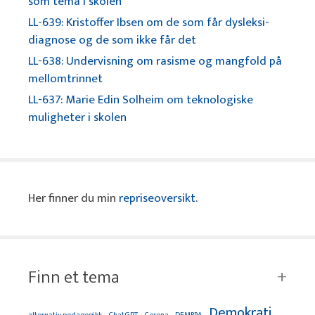
som tema i skolen
LL-639: Kristoffer Ibsen om de som får dysleksi-
diagnose og de som ikke får det
LL-638: Undervisning om rasisme og mangfold på
mellomtrinnet
LL-637: Marie Edin Solheim om teknologiske
muligheter i skolen
Her finner du min
repriseoversikt
.
Finn et tema
Demokrati
alternativ pedagogikk
ChatGPT
Corona
DEMBRA