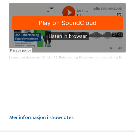
Lektor Lomsdalens innfall
·
LL-459: Robertsen og Kvammen om nettstudier og fleksibilitet
Mer informasjon i shownotes