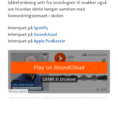
lykkeforskning sett fra sosiologien. Vi snakker også
om hvordan dette henger sammen med
livsmestringstemaet i skolen.
Intervjuet på
Spotify
Intervjuet på
Soundcloud
Intervjuet på
Apple Podkaster
Lektor Lomsdalens innfall
·
LL-515: Lars Laird Iversen om lykke(forskning) og livsmestring