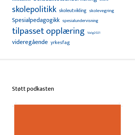
skolepolitikk
skoleutvikling
skolevegring
Spesialpedagogikk
spesialundervisning
tilpasset opplæring
Valg2021
videregående
yrkesfag
Støtt podkasten