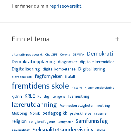
Her finner du min
repriseoversikt
.
Finn et tema
Demokrati
alternativ pedagogikk
ChatGPT
Corona
DEMBRA
Demokratiopplæring
diagnoser
digitale læremidler
Digitalisering
Digital læring
digital kompetanse
fagfornyelsen
frafall
elevdemokrati
fremtidens skole
Hjemmeundervisning
historie
KRLE
kjønn
livsmestring
Kunstig Intelligens
lærerutdanning
Menneskerettigheter
mestring
pedagogikk
Mobbing
Norsk
psykisk helse
rasisme
Samfunnsfag
religion
religionsfagene
Rettigheter
Seksualitetsundervisning
seksualitet
skole