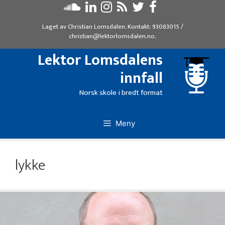
Hopp
til
Laget av
Christian Lomsdalen
. Kontakt:
93083015
/
innhold
christian@lektorlomsdalen.no
.
Lektor Lomsdalens
innfall
Norsk skole i bredt format
Meny
lykke