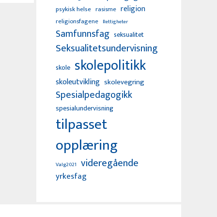
religion
psykisk helse
rasisme
religionsfagene
Rettigheter
Samfunnsfag
seksualitet
Seksualitetsundervisning
skolepolitikk
skole
skoleutvikling
skolevegring
Spesialpedagogikk
spesialundervisning
tilpasset
opplæring
videregående
Valg2021
yrkesfag