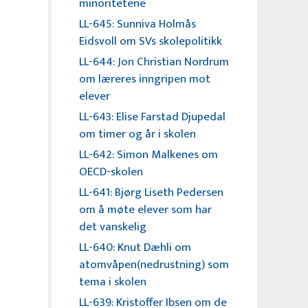
minoritetene
LL-645: Sunniva Holmås
Eidsvoll om SVs skolepolitikk
LL-644: Jon Christian Nordrum
om læreres inngripen mot
elever
LL-643: Elise Farstad Djupedal
om timer og år i skolen
LL-642: Simon Malkenes om
OECD-skolen
LL-641: Bjørg Liseth Pedersen
om å møte elever som har
det vanskelig
LL-640: Knut Dæhli om
atomvåpen(nedrustning) som
tema i skolen
LL-639: Kristoffer Ibsen om de