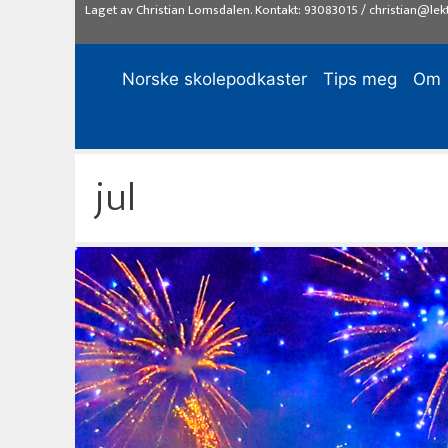
Hopp
Laget av
Christian Lomsdalen
. Kontakt:
93083015
/
christian@lek
til
innhold
Norske skolepodkaster
Tips meg
Om
jul