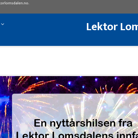
torlomsdalen.no
.
Lektor Lom