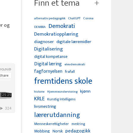
Finn et tema
alternativ pedagogikk
ChatGPT
Corona
Demokrati
er og
DEMBRA
Demokratiopplæring
diagnoser
digitale læremidler
Digitalisering
digital kompetanse
Digital læring
elevdemokrati
fagfornyelsen
frafall
fremtidens skole
kjønn
Hjemmeundervisning
historie
KRLE
Kunstig Intelligens
livsmestring
lærerutdanning
Menneskerettigheter
mestring
pedagogikk
Mobbing
Norsk