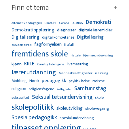
Finn et tema
Demokrati
alternativ pedagogikk
ChatGPT
Corona
DEMBRA
Demokratiopplæring
diagnoser
digitale læremidler
Digitalisering
Digital læring
digital kompetanse
fagfornyelsen
frafall
elevdemokrati
fremtidens skole
Hjemmeundervisning
historie
KRLE
kjønn
livsmestring
Kunstig Intelligens
lærerutdanning
Menneskerettigheter
mestring
pedagogikk
Mobbing
Norsk
psykisk helse
rasisme
Samfunnsfag
religion
religionsfagene
Rettigheter
Seksualitetsundervisning
seksualitet
skole
skolepolitikk
skoleutvikling
skolevegring
Spesialpedagogikk
spesialundervisning
tilpasset opplæring