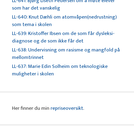
LL-641: Bjørg Liseth Pedersen om å møte elever
som har det vanskelig
LL-640: Knut Dæhli om atomvåpen(nedrustning)
som tema i skolen
LL-639: Kristoffer Ibsen om de som får dysleksi-
diagnose og de som ikke får det
LL-638: Undervisning om rasisme og mangfold på
mellomtrinnet
LL-637: Marie Edin Solheim om teknologiske
muligheter i skolen
Her finner du min
repriseoversikt
.