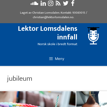
Hopp
til
Laget av
Christian Lomsdalen
. Kontakt:
93083015
/
innhold
christian@lektorlomsdalen.no
.
Lektor Lomsdalens
innfall
Norsk skole i bredt format
Meny
jubileum