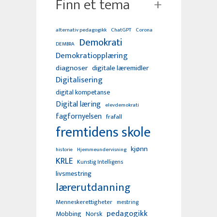
Finn et tema
alternativ pedagogikk
ChatGPT
Corona
Demokrati
DEMBRA
Demokratiopplæring
diagnoser
digitale læremidler
Digitalisering
digital kompetanse
Digital læring
elevdemokrati
fagfornyelsen
frafall
fremtidens skole
kjønn
Hjemmeundervisning
historie
KRLE
Kunstig Intelligens
livsmestring
lærerutdanning
Menneskerettigheter
mestring
pedagogikk
Mobbing
Norsk