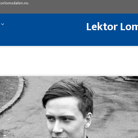
torlomsdalen.no
.
Lektor Lom