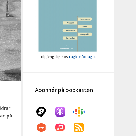
Tilgjengelig hos
Fagbokforlaget
Abonnér på podkasten
idrar
len på