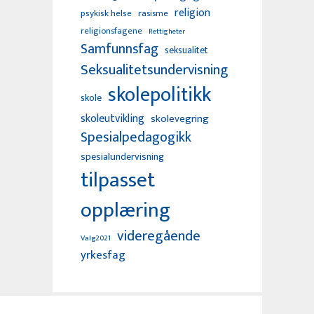
religion
psykisk helse
rasisme
religionsfagene
Rettigheter
Samfunnsfag
seksualitet
Seksualitetsundervisning
skolepolitikk
skole
skoleutvikling
skolevegring
Spesialpedagogikk
spesialundervisning
tilpasset
opplæring
videregående
Valg2021
yrkesfag