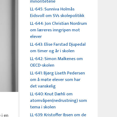
minoritetene
LL-645: Sunniva Holmås
Eidsvoll om SVs skolepolitikk
LL-644: Jon Christian Nordrum
om læreres inngripen mot
elever
LL-643: Elise Farstad Djupedal
om timer og år i skolen
LL-642: Simon Malkenes om
OECD-skolen
LL-641: Bjørg Liseth Pedersen
om å møte elever som har
det vanskelig
LL-640: Knut Dæhli om
atomvåpen(nedrustning) som
tema i skolen
LL-639: Kristoffer Ibsen om de
 i en