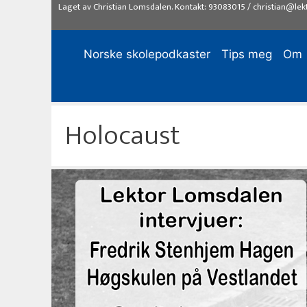
Hopp
Laget av
Christian Lomsdalen
. Kontakt:
93083015
/
christian@lek
til
innhold
Norske skolepodkaster
Tips meg
Om
Holocaust