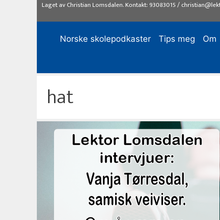
Hopp
Laget av
Christian Lomsdalen
. Kontakt:
93083015
/
christian@lek
til
innhold
Norske skolepodkaster
Tips meg
Om
hat