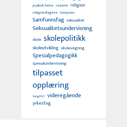
religion
psykisk helse
rasisme
religionsfagene
Rettigheter
Samfunnsfag
seksualitet
Seksualitetsundervisning
skolepolitikk
skole
skoleutvikling
skolevegring
Spesialpedagogikk
spesialundervisning
tilpasset
opplæring
videregående
Valg2021
yrkesfag