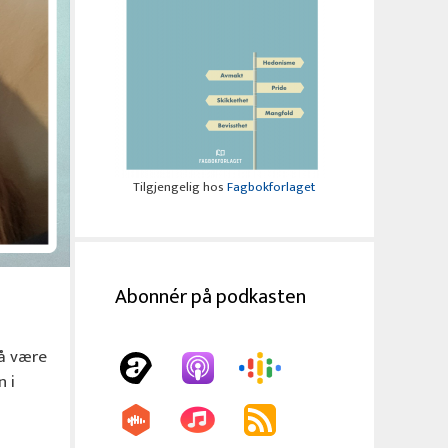
Tilgjengelig hos
Fagbokforlaget
Abonnér på podkasten
 å være
 i