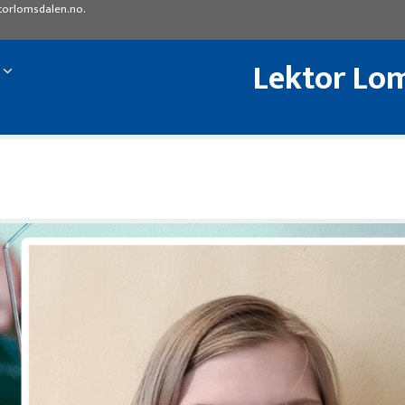
torlomsdalen.no
.
Lektor Lom