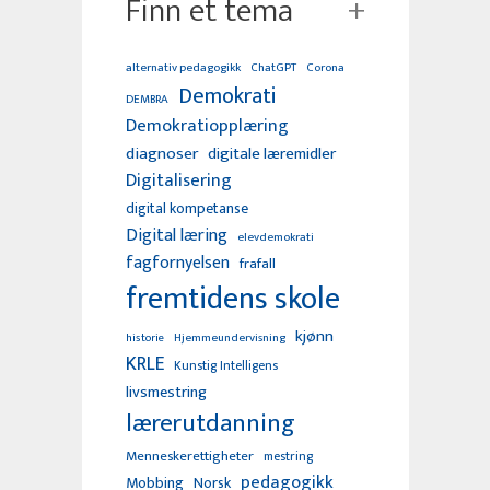
Finn et tema
alternativ pedagogikk
ChatGPT
Corona
Demokrati
DEMBRA
Demokratiopplæring
diagnoser
digitale læremidler
Digitalisering
digital kompetanse
Digital læring
elevdemokrati
fagfornyelsen
frafall
fremtidens skole
kjønn
Hjemmeundervisning
historie
KRLE
Kunstig Intelligens
livsmestring
lærerutdanning
Menneskerettigheter
mestring
pedagogikk
Mobbing
Norsk