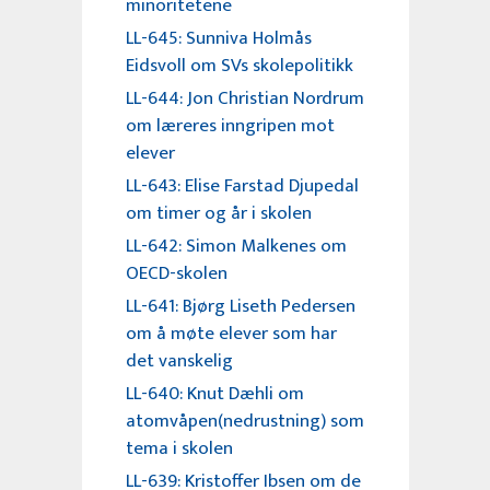
minoritetene
LL-645: Sunniva Holmås
Eidsvoll om SVs skolepolitikk
LL-644: Jon Christian Nordrum
om læreres inngripen mot
elever
LL-643: Elise Farstad Djupedal
om timer og år i skolen
LL-642: Simon Malkenes om
OECD-skolen
LL-641: Bjørg Liseth Pedersen
om å møte elever som har
det vanskelig
LL-640: Knut Dæhli om
atomvåpen(nedrustning) som
tema i skolen
LL-639: Kristoffer Ibsen om de