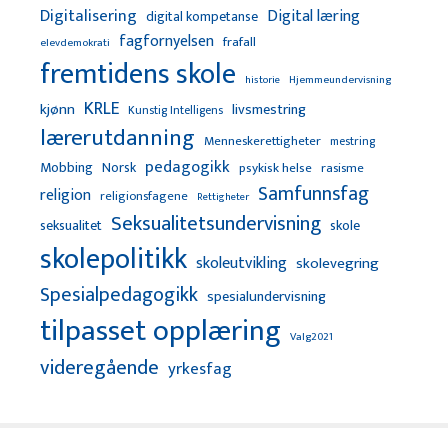
Digitalisering
Digital læring
digital kompetanse
fagfornyelsen
frafall
elevdemokrati
fremtidens skole
Hjemmeundervisning
historie
KRLE
kjønn
livsmestring
Kunstig Intelligens
lærerutdanning
Menneskerettigheter
mestring
pedagogikk
Mobbing
Norsk
psykisk helse
rasisme
Samfunnsfag
religion
religionsfagene
Rettigheter
Seksualitetsundervisning
seksualitet
skole
skolepolitikk
skoleutvikling
skolevegring
Spesialpedagogikk
spesialundervisning
tilpasset opplæring
Valg2021
videregående
yrkesfag