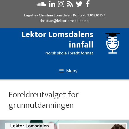
Hopp
til
Laget av
Christian Lomsdalen
. Kontakt:
93083015
/
innhold
christian@lektorlomsdalen.no
.
Lektor Lomsdalens
innfall
Norsk skole i bredt format
Meny
Foreldreutvalget for
grunnutdanningen