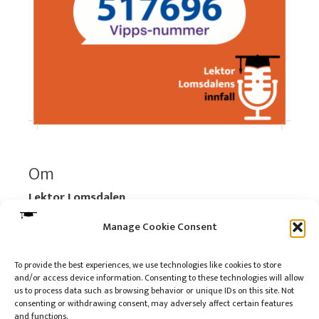
Om
Lektor Lomsdalen
Organisasjonsnummer:
920 712 312 MVA
Manage Cookie Consent
Vipps: 517696
To provide the best experiences, we use technologies like cookies to store
and/or access device information. Consenting to these technologies will allow
Les mer:
Om selskapet
us to process data such as browsing behavior or unique IDs on this site. Not
Les mer:
Om reklame på podkasten
consenting or withdrawing consent, may adversely affect certain features
and functions.