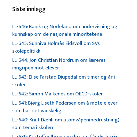
Siste innlegg
LL-646: Banik og Nodeland om undervisning og
kunnskap om de nasjonale minoritetene
LL-645: Sunniva Holmås Eidsvoll om SVs
skolepolitikk
LL-644: Jon Christian Nordrum om læreres
inngripen mot elever
LL-643: Elise Farstad Djupedal om timer og år i
skolen
LL-642: Simon Malkenes om OECD-skolen
LL-641: Bjørg Liseth Pedersen om å møte elever
som har det vanskelig
LL-640: Knut Dæhli om atomvåpen(nedrustning)
som tema i skolen
LL-639: Kristoffer Ibsen om de som får dysleksi-