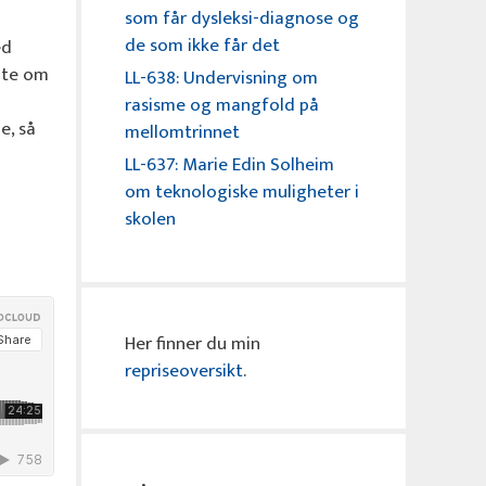
som får dysleksi-diagnose og
de som ikke får det
ed
ate om
LL-638: Undervisning om
rasisme og mangfold på
e, så
mellomtrinnet
LL-637: Marie Edin Solheim
om teknologiske muligheter i
skolen
Her finner du min
repriseoversikt
.