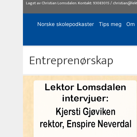
Hopp
Laget av
Christian Lomsdalen
. Kontakt:
93083015
/
christian@lek
til
innhold
Norske skolepodkaster
Tips meg
Om
Entreprenørskap