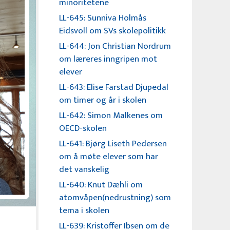
minoritetene
LL-645: Sunniva Holmås
Eidsvoll om SVs skolepolitikk
LL-644: Jon Christian Nordrum
om læreres inngripen mot
elever
LL-643: Elise Farstad Djupedal
om timer og år i skolen
LL-642: Simon Malkenes om
OECD-skolen
LL-641: Bjørg Liseth Pedersen
om å møte elever som har
det vanskelig
LL-640: Knut Dæhli om
atomvåpen(nedrustning) som
tema i skolen
LL-639: Kristoffer Ibsen om de