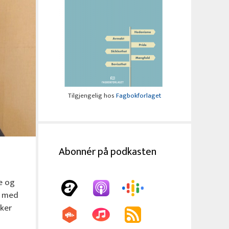
Tilgjengelig hos
Fagbokforlaget
Abonnér på podkasten
e og
r med
kker