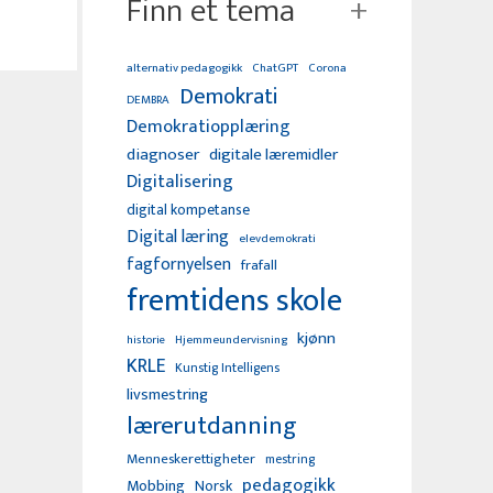
Finn et tema
alternativ pedagogikk
ChatGPT
Corona
Demokrati
DEMBRA
Demokratiopplæring
diagnoser
digitale læremidler
Digitalisering
digital kompetanse
Digital læring
elevdemokrati
fagfornyelsen
frafall
fremtidens skole
kjønn
Hjemmeundervisning
historie
KRLE
Kunstig Intelligens
livsmestring
lærerutdanning
Menneskerettigheter
mestring
pedagogikk
Mobbing
Norsk