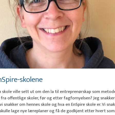
nSpire-skolene
n skole ville sett ut om den la til entreprenørskap som metod
fra offentlige skoler, før og etter fagfornyelsen? Jeg snakke
 vi snakker om hennes skole og hva en EnSpire skole er. Vi sna
skulle lage nye læreplaner og få de godkjent etter hvert som