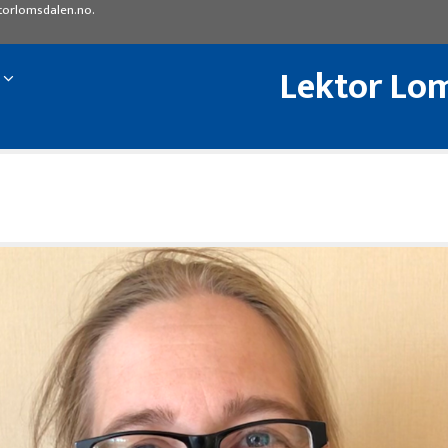
torlomsdalen.no
.
Lektor Lom