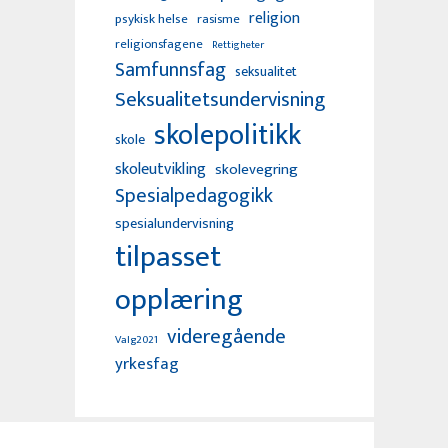
religion
psykisk helse
rasisme
religionsfagene
Rettigheter
Samfunnsfag
seksualitet
Seksualitetsundervisning
skolepolitikk
skole
skoleutvikling
skolevegring
Spesialpedagogikk
spesialundervisning
tilpasset
opplæring
videregående
Valg2021
yrkesfag