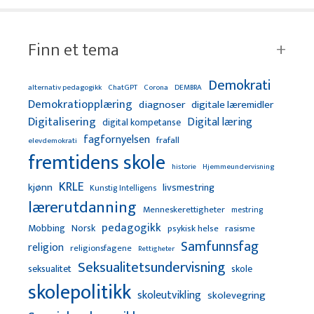
Finn et tema
Demokrati
alternativ pedagogikk
ChatGPT
Corona
DEMBRA
Demokratiopplæring
diagnoser
digitale læremidler
Digitalisering
Digital læring
digital kompetanse
fagfornyelsen
frafall
elevdemokrati
fremtidens skole
Hjemmeundervisning
historie
KRLE
kjønn
livsmestring
Kunstig Intelligens
lærerutdanning
Menneskerettigheter
mestring
pedagogikk
Mobbing
Norsk
psykisk helse
rasisme
Samfunnsfag
religion
religionsfagene
Rettigheter
Seksualitetsundervisning
seksualitet
skole
skolepolitikk
skoleutvikling
skolevegring