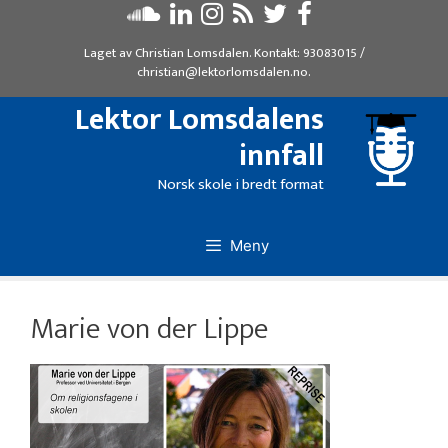
Hopp
til
Laget av
Christian Lomsdalen
. Kontakt:
93083015
/
innhold
christian@lektorlomsdalen.no
.
Lektor Lomsdalens
innfall
Norsk skole i bredt format
Meny
Marie von der Lippe