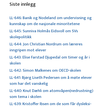
Siste innlegg
LL-646: Banik og Nodeland om undervisning og
kunnskap om de nasjonale minoritetene
LL-645: Sunniva Holmås Eidsvoll om SVs
skolepolitikk
LL-644: Jon Christian Nordrum om læreres
inngripen mot elever
LL-643: Elise Farstad Djupedal om timer og år i
skolen
LL-642: Simon Malkenes om OECD-skolen
LL-641: Bjørg Liseth Pedersen om å møte elever
som har det vanskelig
LL-640: Knut Dæhli om atomvåpen(nedrustning)
som tema i skolen
LL-639: Kristoffer Ibsen om de som får dysleksi-