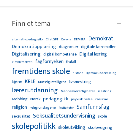
Finn et tema
Demokrati
alternativ pedagogikk
ChatGPT
Corona
DEMBRA
Demokratiopplæring
diagnoser
digitale læremidler
Digitalisering
Digital læring
digital kompetanse
fagfornyelsen
frafall
elevdemokrati
fremtidens skole
Hjemmeundervisning
historie
KRLE
kjønn
livsmestring
Kunstig Intelligens
lærerutdanning
Menneskerettigheter
mestring
pedagogikk
Mobbing
Norsk
psykisk helse
rasisme
Samfunnsfag
religion
religionsfagene
Rettigheter
Seksualitetsundervisning
seksualitet
skole
skolepolitikk
skoleutvikling
skolevegring