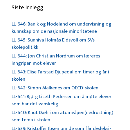
Siste innlegg
LL-646: Banik og Nodeland om undervisning og
kunnskap om de nasjonale minoritetene
LL-645: Sunniva Holmås Eidsvoll om SVs
skolepolitikk
LL-644: Jon Christian Nordrum om læreres
inngripen mot elever
LL-643: Elise Farstad Djupedal om timer og år i
skolen
LL-642: Simon Malkenes om OECD-skolen
LL-641: Bjørg Liseth Pedersen om å møte elever
som har det vanskelig
LL-640: Knut Dæhli om atomvåpen(nedrustning)
som tema i skolen
LL-639: Kristoffer Ibsen om de som får dysleksi-