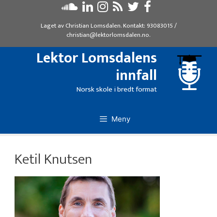
Hopp
til
Laget av
Christian Lomsdalen
. Kontakt:
93083015
/
innhold
christian@lektorlomsdalen.no
.
Lektor Lomsdalens
innfall
Norsk skole i bredt format
Meny
Ketil Knutsen