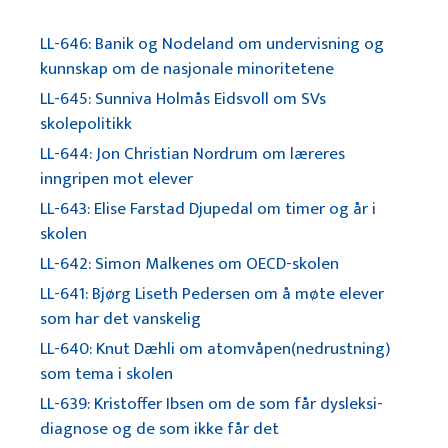
LL-646: Banik og Nodeland om undervisning og
kunnskap om de nasjonale minoritetene
LL-645: Sunniva Holmås Eidsvoll om SVs
skolepolitikk
LL-644: Jon Christian Nordrum om læreres
inngripen mot elever
LL-643: Elise Farstad Djupedal om timer og år i
skolen
LL-642: Simon Malkenes om OECD-skolen
LL-641: Bjørg Liseth Pedersen om å møte elever
som har det vanskelig
LL-640: Knut Dæhli om atomvåpen(nedrustning)
som tema i skolen
LL-639: Kristoffer Ibsen om de som får dysleksi-
diagnose og de som ikke får det