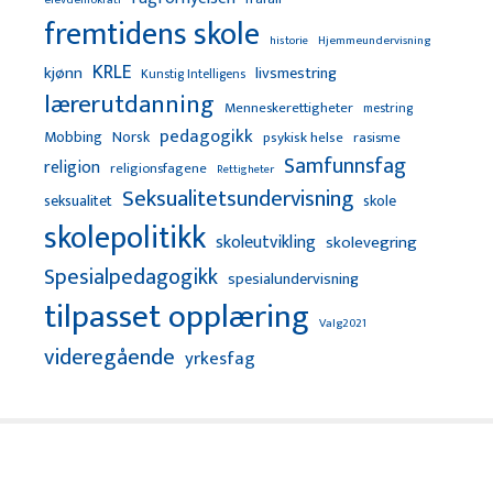
fremtidens skole
Hjemmeundervisning
historie
KRLE
kjønn
livsmestring
Kunstig Intelligens
lærerutdanning
Menneskerettigheter
mestring
pedagogikk
Mobbing
Norsk
psykisk helse
rasisme
Samfunnsfag
religion
religionsfagene
Rettigheter
Seksualitetsundervisning
seksualitet
skole
skolepolitikk
skoleutvikling
skolevegring
Spesialpedagogikk
spesialundervisning
tilpasset opplæring
Valg2021
videregående
yrkesfag