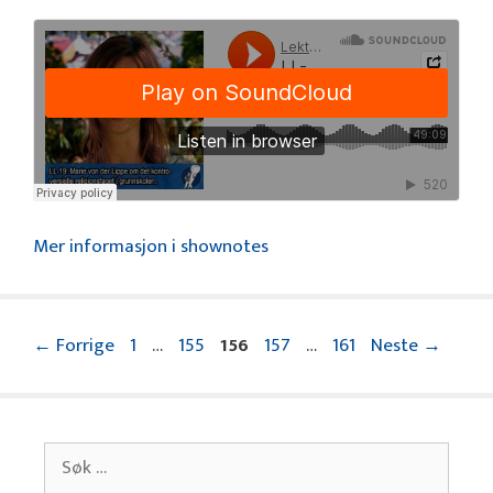
Mer informasjon i shownotes
Side
Side
Side
Side
Side
←
Forrige
1
…
155
156
157
…
161
Neste
→
Søk
etter: