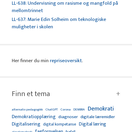
LL-638: Undervisning om rasisme og mangfold på
mellomtrinnet
LL-637: Marie Edin Solheim om teknologiske
muligheter i skolen
Her finner du min
repriseoversikt
.
Finn et tema
Demokrati
alternativ pedagogikk
ChatGPT
Corona
DEMBRA
Demokratiopplæring
diagnoser
digitale læremidler
Digitalisering
Digital læring
digital kompetanse
fagfornyelsen
frafall
elevdemokrati