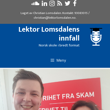
Hopp
til
Laget av
Christian Lomsdalen
. Kontakt:
93083015
/
innhold
christian@lektorlomsdalen.no
.
Lektor Lomsdalens
innfall
Norsk skole i bredt format
Meny