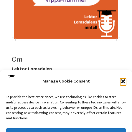
Om
Lektor Lomsdalen
Organisasjonsnummer:
920 712 312 MVA
Manage Cookie Consent
Vipps: 517696
To provide the best experiences, we use technologies like cookies to store
and/or access device information. Consenting to these technologies will allow
Les mer:
Om selskapet
us to process data such as browsing behavior or unique IDs on this site. Not
Les mer:
Om reklame på podkasten
consenting or withdrawing consent, may adversely affect certain features
and functions.
Kontakt meg