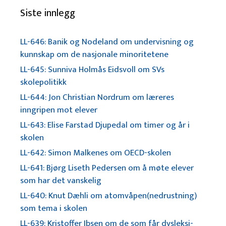
Siste innlegg
LL-646: Banik og Nodeland om undervisning og
kunnskap om de nasjonale minoritetene
LL-645: Sunniva Holmås Eidsvoll om SVs
skolepolitikk
LL-644: Jon Christian Nordrum om læreres
inngripen mot elever
LL-643: Elise Farstad Djupedal om timer og år i
skolen
LL-642: Simon Malkenes om OECD-skolen
LL-641: Bjørg Liseth Pedersen om å møte elever
som har det vanskelig
LL-640: Knut Dæhli om atomvåpen(nedrustning)
som tema i skolen
LL-639: Kristoffer Ibsen om de som får dysleksi-