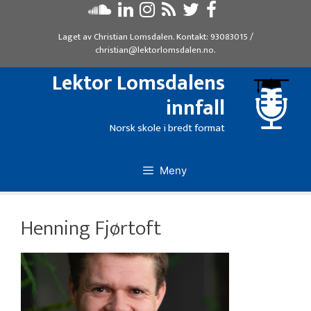
Hopp
til
Laget av
Christian Lomsdalen
. Kontakt:
93083015
/
innhold
christian@lektorlomsdalen.no
.
Lektor Lomsdalens
innfall
Norsk skole i bredt format
Meny
Henning Fjørtoft