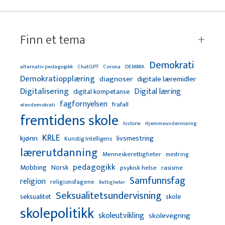
Finn et tema
Demokrati
alternativ pedagogikk
ChatGPT
Corona
DEMBRA
Demokratiopplæring
diagnoser
digitale læremidler
Digitalisering
Digital læring
digital kompetanse
fagfornyelsen
frafall
elevdemokrati
fremtidens skole
Hjemmeundervisning
historie
KRLE
kjønn
livsmestring
Kunstig Intelligens
lærerutdanning
Menneskerettigheter
mestring
pedagogikk
Mobbing
Norsk
psykisk helse
rasisme
Samfunnsfag
religion
religionsfagene
Rettigheter
Seksualitetsundervisning
seksualitet
skole
skolepolitikk
skoleutvikling
skolevegring