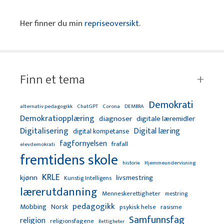
Her finner du min
repriseoversikt
.
Finn et tema
Demokrati
alternativ pedagogikk
ChatGPT
Corona
DEMBRA
Demokratiopplæring
diagnoser
digitale læremidler
Digitalisering
Digital læring
digital kompetanse
fagfornyelsen
frafall
elevdemokrati
fremtidens skole
Hjemmeundervisning
historie
KRLE
kjønn
livsmestring
Kunstig Intelligens
lærerutdanning
Menneskerettigheter
mestring
pedagogikk
Mobbing
Norsk
psykisk helse
rasisme
Samfunnsfag
religion
religionsfagene
Rettigheter