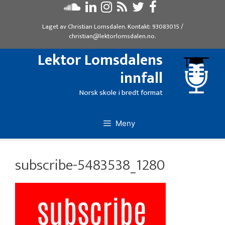
Hopp
til
Laget av
Christian Lomsdalen
. Kontakt:
93083015
/
innhold
christian@lektorlomsdalen.no
.
Lektor Lomsdalens
innfall
Norsk skole i bredt format
Meny
subscribe-5483538_1280