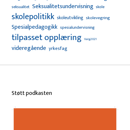
Seksualitetsundervisning
seksualitet
skole
skolepolitikk
skoleutvikling
skolevegring
Spesialpedagogikk
spesialundervisning
tilpasset opplæring
Valg2021
videregående
yrkesfag
Støtt podkasten