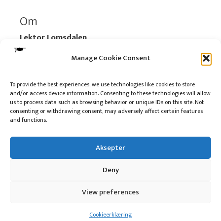
Om
Lektor Lomsdalen
Organisasjonsnummer:
920 712 312 MVA
Manage Cookie Consent
Vipps: 517696
To provide the best experiences, we use technologies like cookies to store
and/or access device information. Consenting to these technologies will allow
Les mer:
Om selskapet
us to process data such as browsing behavior or unique IDs on this site. Not
Les mer:
Om reklame på podkasten
consenting or withdrawing consent, may adversely affect certain features
and functions.
Kontakt meg
Aksepter
Deny
10 på topp i 2022
View preferences
© 2016 - 2026 Lektor Lomsdalen
Cookieerklæring