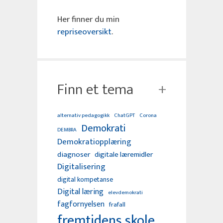
Her finner du min
repriseoversikt
.
Finn et tema
alternativ pedagogikk
ChatGPT
Corona
Demokrati
DEMBRA
Demokratiopplæring
diagnoser
digitale læremidler
Digitalisering
digital kompetanse
Digital læring
elevdemokrati
fagfornyelsen
frafall
fremtidens skole