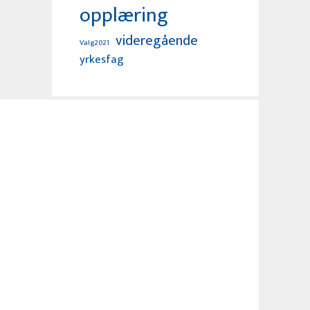
opplæring
videregående
Valg2021
yrkesfag