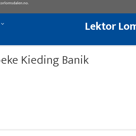
torlomsdalen.no
.
Lektor Lom
eke Kieding Banik