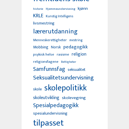
kjønn
Hjemmeundervisning
historie
KRLE
Kunstig Intelligens
livsmestring
lærerutdanning
Menneskerettigheter
mestring
pedagogikk
Mobbing
Norsk
religion
psykisk helse
rasisme
religionsfagene
Rettigheter
Samfunnsfag
seksualitet
Seksualitetsundervisning
skolepolitikk
skole
skoleutvikling
skolevegring
Spesialpedagogikk
spesialundervisning
tilpasset