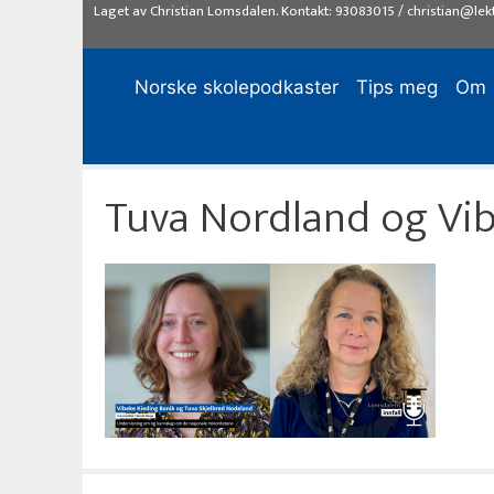
Hopp
Laget av
Christian Lomsdalen
. Kontakt:
93083015
/
christian@lek
til
innhold
Norske skolepodkaster
Tips meg
Om
Tuva Nordland og Vib