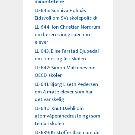
minoritetene
LL-645: Sunniva Holmås
Eidsvoll om SVs skolepolitikk
LL-644: Jon Christian Nordrum
om læreres inngripen mot
elever
LL-643: Elise Farstad Djupedal
om timer og år i skolen
LL-642: Simon Malkenes om
OECD-skolen
LL-641: Bjørg Liseth Pedersen
om å møte elever som har
det vanskelig
LL-640: Knut Dæhli om
atomvåpen(nedrustning) som
tema i skolen
LL-639: Kristoffer Ibsen om de