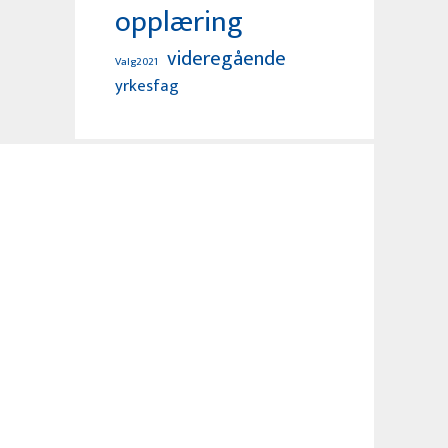
opplæring
videregående
Valg2021
yrkesfag