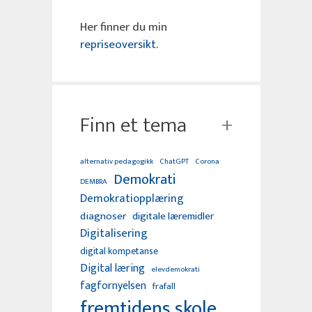
Her finner du min
repriseoversikt
.
Finn et tema
alternativ pedagogikk
ChatGPT
Corona
Demokrati
DEMBRA
Demokratiopplæring
diagnoser
digitale læremidler
Digitalisering
digital kompetanse
Digital læring
elevdemokrati
fagfornyelsen
frafall
fremtidens skole