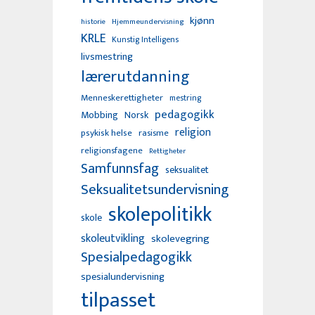
kjønn
Hjemmeundervisning
historie
KRLE
Kunstig Intelligens
livsmestring
lærerutdanning
Menneskerettigheter
mestring
pedagogikk
Mobbing
Norsk
religion
psykisk helse
rasisme
religionsfagene
Rettigheter
Samfunnsfag
seksualitet
Seksualitetsundervisning
skolepolitikk
skole
skoleutvikling
skolevegring
Spesialpedagogikk
spesialundervisning
tilpasset