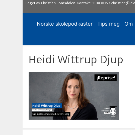
Hopp
Laget av
Christian Lomsdalen
. Kontakt:
93083015
/
christian@lek
til
innhold
Norske skolepodkaster
Tips meg
Om
Heidi Wittrup Djup