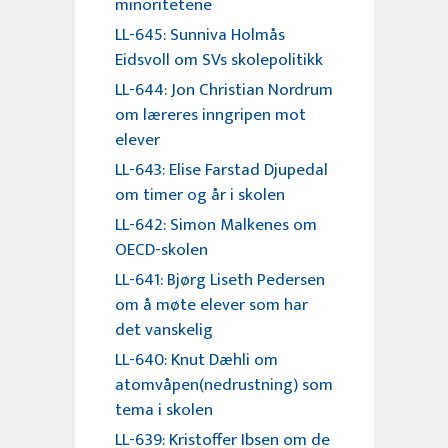
minoritetene
LL-645: Sunniva Holmås
Eidsvoll om SVs skolepolitikk
LL-644: Jon Christian Nordrum
om læreres inngripen mot
elever
LL-643: Elise Farstad Djupedal
om timer og år i skolen
LL-642: Simon Malkenes om
OECD-skolen
LL-641: Bjørg Liseth Pedersen
om å møte elever som har
det vanskelig
LL-640: Knut Dæhli om
atomvåpen(nedrustning) som
tema i skolen
LL-639: Kristoffer Ibsen om de