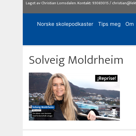
Hopp
Laget av
Christian Lomsdalen
. Kontakt:
93083015
/
christian@lek
til
innhold
Norske skolepodkaster
Tips meg
Om
Solveig Moldrheim