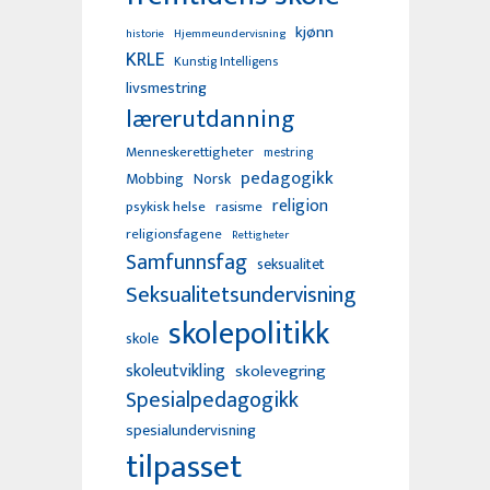
kjønn
Hjemmeundervisning
historie
KRLE
Kunstig Intelligens
livsmestring
lærerutdanning
Menneskerettigheter
mestring
pedagogikk
Mobbing
Norsk
religion
psykisk helse
rasisme
religionsfagene
Rettigheter
Samfunnsfag
seksualitet
Seksualitetsundervisning
skolepolitikk
skole
skoleutvikling
skolevegring
Spesialpedagogikk
spesialundervisning
tilpasset