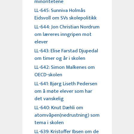
minoritetene
LL-645: Sunniva Holmås
Eidsvoll om SVs skolepolitikk
LL-644: Jon Christian Nordrum
om læreres inngripen mot
elever
LL-643: Elise Farstad Djupedal
om timer og år i skolen
LL-642: Simon Malkenes om
OECD-skolen
LL-641: Bjørg Liseth Pedersen
om å møte elever som har
det vanskelig
LL-640: Knut Dæhli om
atomvåpen(nedrustning) som
tema i skolen
LL-639: Kristoffer Ibsen om de