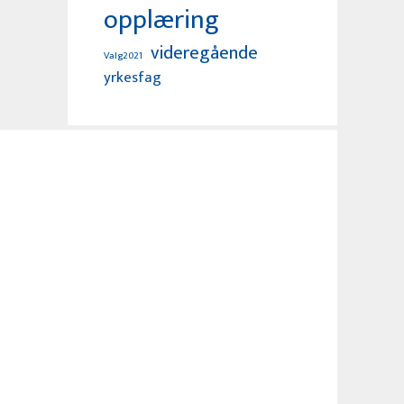
opplæring
videregående
Valg2021
yrkesfag