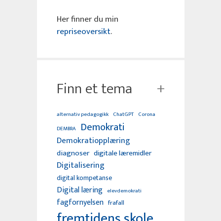
Her finner du min
repriseoversikt
.
Finn et tema
alternativ pedagogikk
ChatGPT
Corona
Demokrati
DEMBRA
Demokratiopplæring
diagnoser
digitale læremidler
Digitalisering
digital kompetanse
Digital læring
elevdemokrati
fagfornyelsen
frafall
fremtidens skole