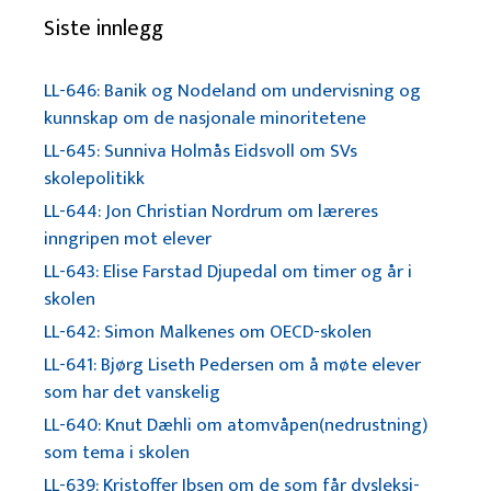
Siste innlegg
LL-646: Banik og Nodeland om undervisning og
kunnskap om de nasjonale minoritetene
LL-645: Sunniva Holmås Eidsvoll om SVs
skolepolitikk
LL-644: Jon Christian Nordrum om læreres
inngripen mot elever
LL-643: Elise Farstad Djupedal om timer og år i
skolen
LL-642: Simon Malkenes om OECD-skolen
LL-641: Bjørg Liseth Pedersen om å møte elever
som har det vanskelig
LL-640: Knut Dæhli om atomvåpen(nedrustning)
som tema i skolen
LL-639: Kristoffer Ibsen om de som får dysleksi-