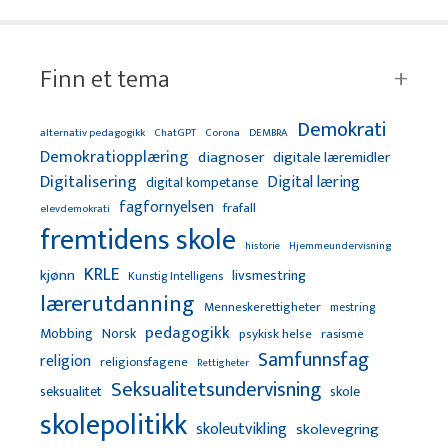
Finn et tema
Demokrati
alternativ pedagogikk
ChatGPT
Corona
DEMBRA
Demokratiopplæring
diagnoser
digitale læremidler
Digitalisering
Digital læring
digital kompetanse
fagfornyelsen
frafall
elevdemokrati
fremtidens skole
Hjemmeundervisning
historie
KRLE
kjønn
livsmestring
Kunstig Intelligens
lærerutdanning
Menneskerettigheter
mestring
pedagogikk
Mobbing
Norsk
psykisk helse
rasisme
Samfunnsfag
religion
religionsfagene
Rettigheter
Seksualitetsundervisning
seksualitet
skole
skolepolitikk
skoleutvikling
skolevegring