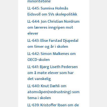
minoritetene
LL-645: Sunniva Holmås
Eidsvoll om SVs skolepolitikk
LL-644: Jon Christian Nordrum
om læreres inngripen mot
elever
LL-643: Elise Farstad Djupedal
om timer og år i skolen
LL-642: Simon Malkenes om
OECD-skolen
LL-641: Bjørg Liseth Pedersen
om å møte elever som har
det vanskelig
LL-640: Knut Dæhli om
atomvåpen(nedrustning) som
tema i skolen
LL-639: Kristoffer Ibsen om de