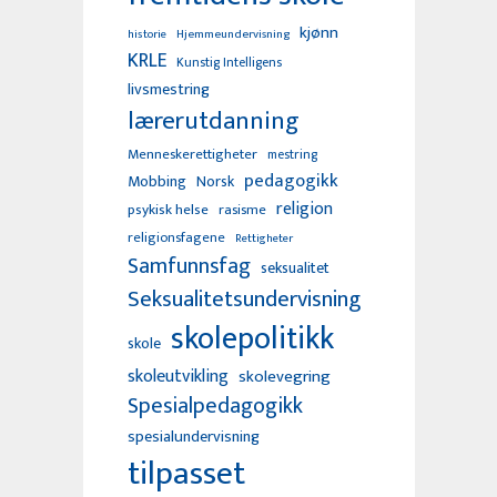
kjønn
Hjemmeundervisning
historie
KRLE
Kunstig Intelligens
livsmestring
lærerutdanning
Menneskerettigheter
mestring
pedagogikk
Mobbing
Norsk
religion
psykisk helse
rasisme
religionsfagene
Rettigheter
Samfunnsfag
seksualitet
Seksualitetsundervisning
skolepolitikk
skole
skoleutvikling
skolevegring
Spesialpedagogikk
spesialundervisning
tilpasset