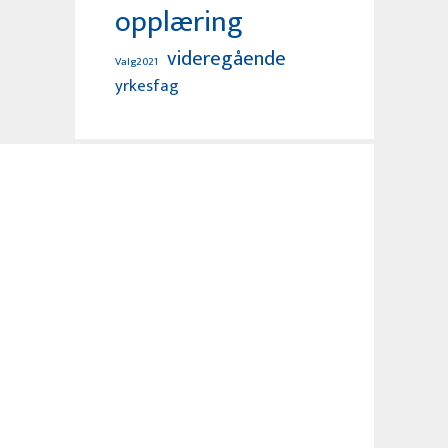
opplæring
videregående
Valg2021
yrkesfag