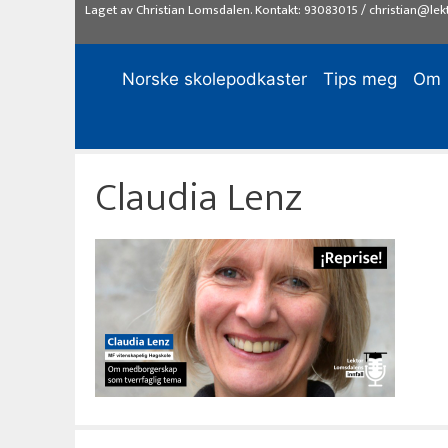
Hopp
Laget av
Christian Lomsdalen
. Kontakt:
93083015
/
christian@lek
til
innhold
Norske skolepodkaster
Tips meg
Om
Claudia Lenz