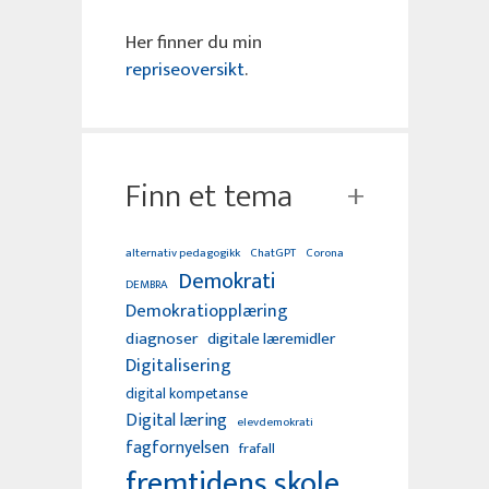
Her finner du min
repriseoversikt
.
Finn et tema
alternativ pedagogikk
ChatGPT
Corona
Demokrati
DEMBRA
Demokratiopplæring
diagnoser
digitale læremidler
Digitalisering
digital kompetanse
Digital læring
elevdemokrati
fagfornyelsen
frafall
fremtidens skole