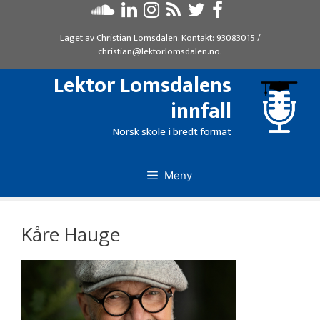
Hopp
til
Laget av
Christian Lomsdalen
. Kontakt:
93083015
/
innhold
christian@lektorlomsdalen.no
.
Lektor Lomsdalens
innfall
Norsk skole i bredt format
Meny
Kåre Hauge