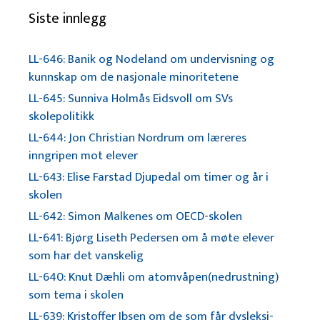
Siste innlegg
LL-646: Banik og Nodeland om undervisning og
kunnskap om de nasjonale minoritetene
LL-645: Sunniva Holmås Eidsvoll om SVs
skolepolitikk
LL-644: Jon Christian Nordrum om læreres
inngripen mot elever
LL-643: Elise Farstad Djupedal om timer og år i
skolen
LL-642: Simon Malkenes om OECD-skolen
LL-641: Bjørg Liseth Pedersen om å møte elever
som har det vanskelig
LL-640: Knut Dæhli om atomvåpen(nedrustning)
som tema i skolen
LL-639: Kristoffer Ibsen om de som får dysleksi-