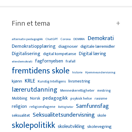
Finn et tema
Demokrati
alternativ pedagogikk
ChatGPT
Corona
DEMBRA
Demokratiopplæring
diagnoser
digitale læremidler
Digitalisering
Digital læring
digital kompetanse
fagfornyelsen
frafall
elevdemokrati
fremtidens skole
Hjemmeundervisning
historie
KRLE
kjønn
livsmestring
Kunstig Intelligens
lærerutdanning
Menneskerettigheter
mestring
pedagogikk
Mobbing
Norsk
psykisk helse
rasisme
Samfunnsfag
religion
religionsfagene
Rettigheter
Seksualitetsundervisning
seksualitet
skole
skolepolitikk
skoleutvikling
skolevegring