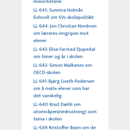
minoritetene
LL-645: Sunniva Holmås
Eidsvoll om SVs skolepolitikk
LL-644: Jon Christian Nordrum
om læreres inngripen mot
elever
LL-643: Elise Farstad Djupedal
om timer og år i skolen
LL-642: Simon Malkenes om
OECD-skolen
LL-641: Bjørg Liseth Pedersen
om å møte elever som har
det vanskelig
LL-640: Knut Dæhli om
atomvåpen(nedrustning) som
tema i skolen
LL-639: Kristoffer Ibsen om de