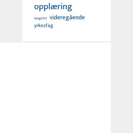
opplæring
videregående
Valg2021
yrkesfag