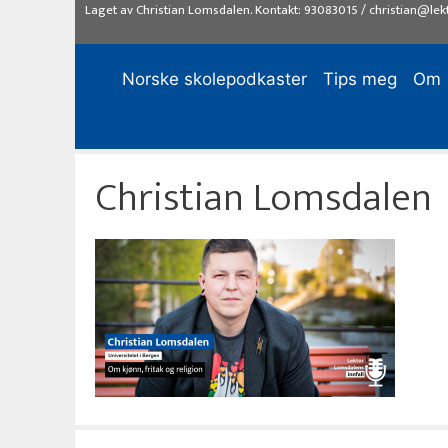
Hopp
Laget av
Christian Lomsdalen
. Kontakt:
93083015
/
christian@lek
til
innhold
Norske skolepodkaster
Tips meg
Om
Christian Lomsdalen