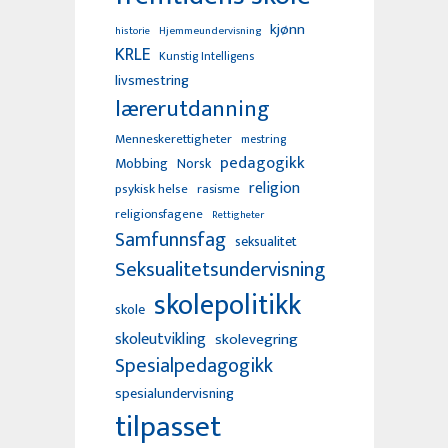
kjønn
Hjemmeundervisning
historie
KRLE
Kunstig Intelligens
livsmestring
lærerutdanning
Menneskerettigheter
mestring
pedagogikk
Mobbing
Norsk
religion
psykisk helse
rasisme
religionsfagene
Rettigheter
Samfunnsfag
seksualitet
Seksualitetsundervisning
skolepolitikk
skole
skoleutvikling
skolevegring
Spesialpedagogikk
spesialundervisning
tilpasset