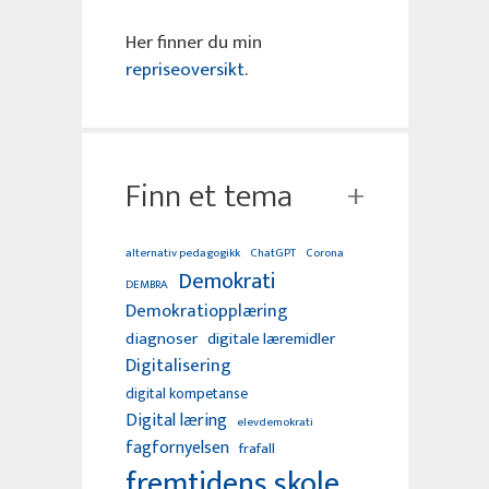
Her finner du min
repriseoversikt
.
Finn et tema
alternativ pedagogikk
ChatGPT
Corona
Demokrati
DEMBRA
Demokratiopplæring
diagnoser
digitale læremidler
Digitalisering
digital kompetanse
Digital læring
elevdemokrati
fagfornyelsen
frafall
fremtidens skole