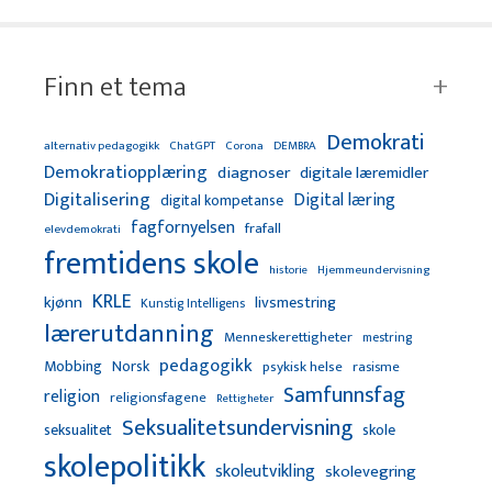
Finn et tema
Demokrati
alternativ pedagogikk
ChatGPT
Corona
DEMBRA
Demokratiopplæring
diagnoser
digitale læremidler
Digitalisering
Digital læring
digital kompetanse
fagfornyelsen
frafall
elevdemokrati
fremtidens skole
Hjemmeundervisning
historie
KRLE
kjønn
livsmestring
Kunstig Intelligens
lærerutdanning
Menneskerettigheter
mestring
pedagogikk
Mobbing
Norsk
psykisk helse
rasisme
Samfunnsfag
religion
religionsfagene
Rettigheter
Seksualitetsundervisning
seksualitet
skole
skolepolitikk
skoleutvikling
skolevegring