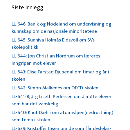
Siste innlegg
LL-646: Banik og Nodeland om undervisning og
kunnskap om de nasjonale minoritetene
LL-645: Sunniva Holmås Eidsvoll om SVs
skolepolitikk
LL-644: Jon Christian Nordrum om læreres
inngripen mot elever
LL-643: Elise Farstad Djupedal om timer og år i
skolen
LL-642: Simon Malkenes om OECD-skolen
LL-641: Bjørg Liseth Pedersen om å møte elever
som har det vanskelig
LL-640: Knut Dæhli om atomvåpen(nedrustning)
som tema i skolen
LL-639: Kristoffer Ibsen om de som får dysleksi-