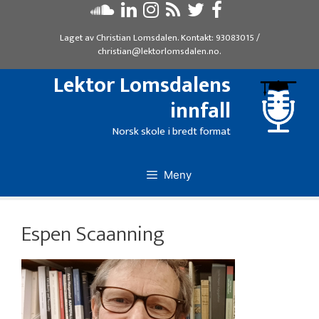
Hopp
til
Laget av
Christian Lomsdalen
. Kontakt:
93083015
/
innhold
christian@lektorlomsdalen.no
.
Lektor Lomsdalens
innfall
Norsk skole i bredt format
Meny
Espen Scaanning