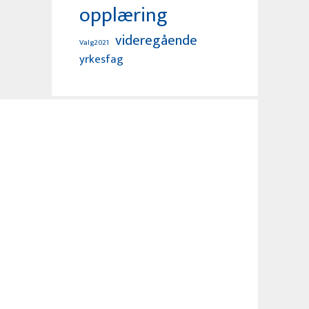
opplæring
videregående
Valg2021
yrkesfag