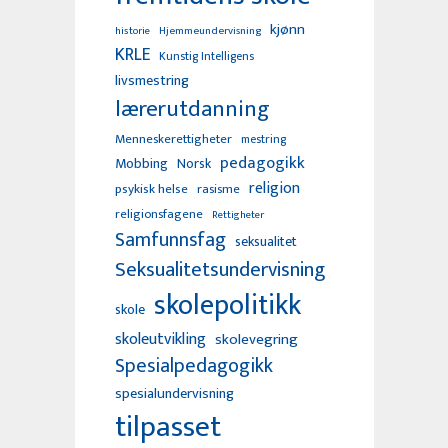
kjønn
Hjemmeundervisning
historie
KRLE
Kunstig Intelligens
livsmestring
lærerutdanning
Menneskerettigheter
mestring
pedagogikk
Mobbing
Norsk
religion
psykisk helse
rasisme
religionsfagene
Rettigheter
Samfunnsfag
seksualitet
Seksualitetsundervisning
skolepolitikk
skole
skoleutvikling
skolevegring
Spesialpedagogikk
spesialundervisning
tilpasset