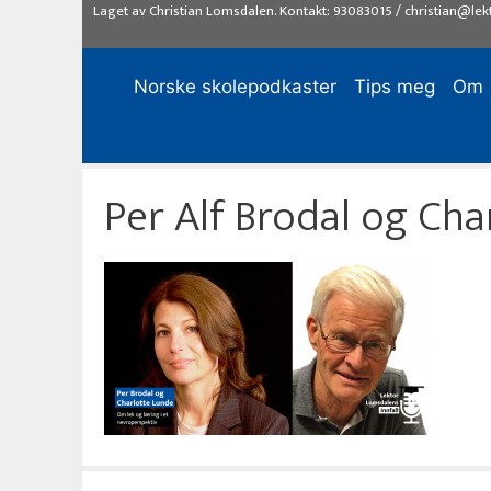
Hopp
Laget av
Christian Lomsdalen
. Kontakt:
93083015
/
christian@lek
til
innhold
Norske skolepodkaster
Tips meg
Om
Per Alf Brodal og Cha