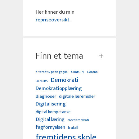
Her finner du min
repriseoversikt
.
Finn et tema
alternativ pedagogikk
ChatGPT
Corona
Demokrati
DEMBRA
Demokratiopplæring
diagnoser
digitale læremidler
Digitalisering
digital kompetanse
Digital læring
elevdemokrati
fagfornyelsen
frafall
fremtidens skole