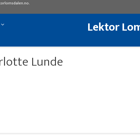
torlomsdalen.no
.
Lektor Lom
rlotte Lunde