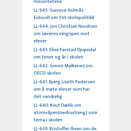
minoritetene
LL-645: Sunniva Holmås
Eidsvoll om SVs skolepolitikk
LL-644: Jon Christian Nordrum
om læreres inngripen mot
elever
LL-643: Elise Farstad Djupedal
om timer og år i skolen
LL-642: Simon Malkenes om
OECD-skolen
LL-641: Bjørg Liseth Pedersen
om å møte elever som har
det vanskelig
LL-640: Knut Dæhli om
atomvåpen(nedrustning) som
tema i skolen
LL-639: Kristoffer Ibsen om de