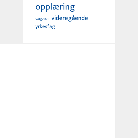
opplæring
videregående
Valg2021
yrkesfag