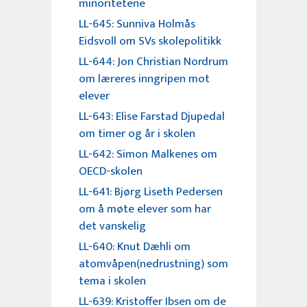
minoritetene
LL-645: Sunniva Holmås
Eidsvoll om SVs skolepolitikk
LL-644: Jon Christian Nordrum
om læreres inngripen mot
elever
LL-643: Elise Farstad Djupedal
om timer og år i skolen
LL-642: Simon Malkenes om
OECD-skolen
LL-641: Bjørg Liseth Pedersen
om å møte elever som har
det vanskelig
LL-640: Knut Dæhli om
atomvåpen(nedrustning) som
tema i skolen
LL-639: Kristoffer Ibsen om de