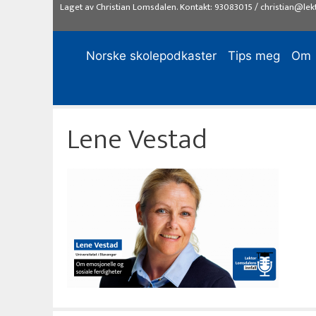
Hopp
Laget av
Christian Lomsdalen
. Kontakt:
93083015
/
christian@lek
til
innhold
Norske skolepodkaster
Tips meg
Om
Lene Vestad