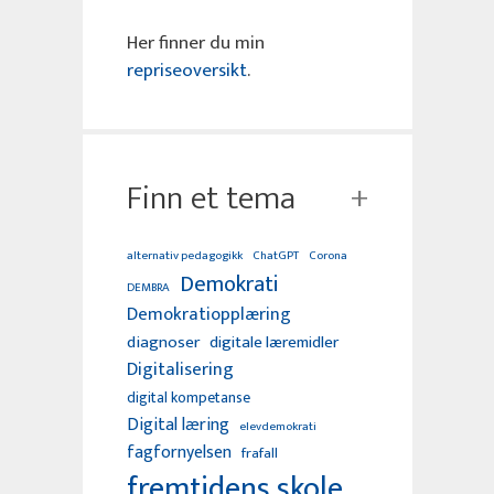
Her finner du min
repriseoversikt
.
Finn et tema
alternativ pedagogikk
ChatGPT
Corona
Demokrati
DEMBRA
Demokratiopplæring
diagnoser
digitale læremidler
Digitalisering
digital kompetanse
Digital læring
elevdemokrati
fagfornyelsen
frafall
fremtidens skole