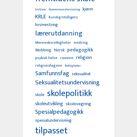
kjønn
Hjemmeundervisning
historie
KRLE
Kunstig Intelligens
livsmestring
lærerutdanning
Menneskerettigheter
mestring
pedagogikk
Mobbing
Norsk
religion
psykisk helse
rasisme
religionsfagene
Rettigheter
Samfunnsfag
seksualitet
Seksualitetsundervisning
skolepolitikk
skole
skoleutvikling
skolevegring
Spesialpedagogikk
spesialundervisning
tilpasset