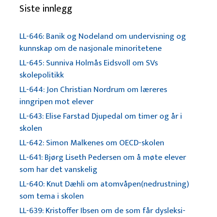
Siste innlegg
LL-646: Banik og Nodeland om undervisning og
kunnskap om de nasjonale minoritetene
LL-645: Sunniva Holmås Eidsvoll om SVs
skolepolitikk
LL-644: Jon Christian Nordrum om læreres
inngripen mot elever
LL-643: Elise Farstad Djupedal om timer og år i
skolen
LL-642: Simon Malkenes om OECD-skolen
LL-641: Bjørg Liseth Pedersen om å møte elever
som har det vanskelig
LL-640: Knut Dæhli om atomvåpen(nedrustning)
som tema i skolen
LL-639: Kristoffer Ibsen om de som får dysleksi-