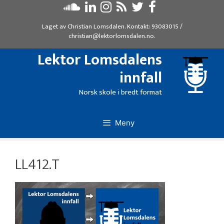
Hopp
til
Laget av
Christian Lomsdalen
. Kontakt:
93083015
/
innhold
christian@lektorlomsdalen.no
.
Lektor Lomsdalens
innfall
Norsk skole i bredt format
Meny
LL412.T