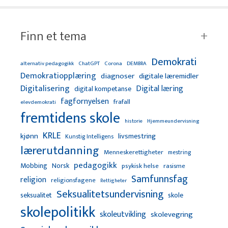
Finn et tema
Demokrati
alternativ pedagogikk
ChatGPT
Corona
DEMBRA
Demokratiopplæring
diagnoser
digitale læremidler
Digitalisering
Digital læring
digital kompetanse
fagfornyelsen
frafall
elevdemokrati
fremtidens skole
Hjemmeundervisning
historie
KRLE
kjønn
livsmestring
Kunstig Intelligens
lærerutdanning
Menneskerettigheter
mestring
pedagogikk
Mobbing
Norsk
psykisk helse
rasisme
Samfunnsfag
religion
religionsfagene
Rettigheter
Seksualitetsundervisning
seksualitet
skole
skolepolitikk
skoleutvikling
skolevegring