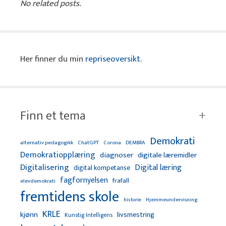
No related posts.
Her finner du min
repriseoversikt
.
Finn et tema
Demokrati
alternativ pedagogikk
ChatGPT
Corona
DEMBRA
Demokratiopplæring
diagnoser
digitale læremidler
Digitalisering
Digital læring
digital kompetanse
fagfornyelsen
frafall
elevdemokrati
fremtidens skole
Hjemmeundervisning
historie
KRLE
kjønn
livsmestring
Kunstig Intelligens