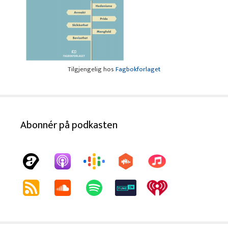
Tilgjengelig hos
Fagbokforlaget
Abonnér på podkasten