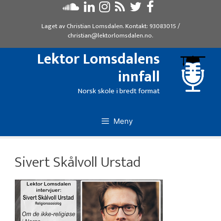
Hopp
til
Laget av
Christian Lomsdalen
. Kontakt:
93083015
/
innhold
christian@lektorlomsdalen.no
.
Lektor Lomsdalens
innfall
Norsk skole i bredt format
Meny
Sivert Skålvoll Urstad