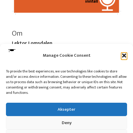
Om
Lektor Lomsdalen
Organisasjonsnummer:
920 712 312 MVA
Manage Cookie Consent
Vipps: 517696
To provide the best experiences, we use technologies like cookies to store
and/or access device information. Consenting to these technologies will allow
Les mer:
Om selskapet
us to process data such as browsing behavior or unique IDs on this site. Not
Les mer:
Om reklame på podkasten
consenting or withdrawing consent, may adversely affect certain features
and functions.
Kontakt meg
Aksepter
Deny
10 på topp i 2022