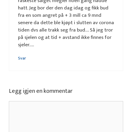
raskeste salget megler noen gang hadde
hatt. Jeg bor der den dag idag og fikk bud
fra en som angret på + 3 mill ca 9 mnd
senere da dette ble kjøpt i slutten av corona
tiden dvs alle trakk seg fra bud…. Så jeg tror
på sjelen og at tid + avstand ikke finnes for
sjeler…..
Svar
Legg igjen en kommentar
Kommentar