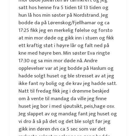
satt hos henne fra 5 tiden til 13 tiden og
hun lå hos min søster på Nordstrand. Jeg
bodde da på Lørenskog/Fjellhamar og ca
17:25 fikk jeg en merkelig følelse og forsto
at min mor døde og gikk inn i stuen og fikk
ett kraftig støt i høyre lår og falt ned på
kne med høyre ben. Min søster Eva ringte
17:30 og sa min mor døde nå. Andre
opplevelser var at jeg bodde på Haslum og
hadde solgt huset og ble stresset av at jeg
ikke fant ny bolig og de krav jeg hadde satt.
Natt til fredag fikk jeg i drømme beskjed
om å vente til mandag da ville jeg finne
huset jeg bor i med sjøutsikt, peis,hage osv.
Jeg slappet av og mandag fant jeg huset og
vi dro å så på det og det ble solgt før jeg
gikk inn døren dvs ca 5 sec som var det