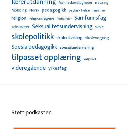
lærerutdanning
Menneskerettigheter
mestring
pedagogikk
Mobbing
Norsk
psykisk helse
rasisme
Samfunnsfag
religion
religionsfagene
Rettigheter
Seksualitetsundervisning
seksualitet
skole
skolepolitikk
skoleutvikling
skolevegring
Spesialpedagogikk
spesialundervisning
tilpasset opplæring
Valg2021
videregående
yrkesfag
Støtt podkasten