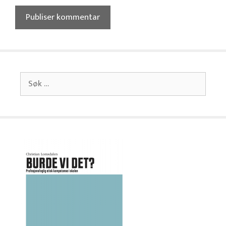
Søk
etter: