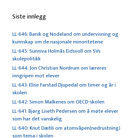
Siste innlegg
LL-646: Banik og Nodeland om undervisning og
kunnskap om de nasjonale minoritetene
LL-645: Sunniva Holmås Eidsvoll om SVs
skolepolitikk
LL-644: Jon Christian Nordrum om læreres
inngripen mot elever
LL-643: Elise Farstad Djupedal om timer og år i
skolen
LL-642: Simon Malkenes om OECD-skolen
LL-641: Bjørg Liseth Pedersen om å møte elever
som har det vanskelig
LL-640: Knut Dæhli om atomvåpen(nedrustning)
som tema i skolen