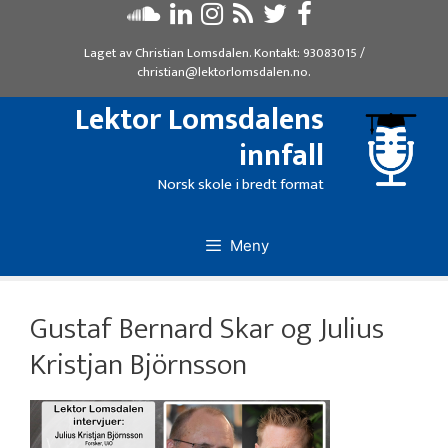
Hopp
til
Laget av
Christian Lomsdalen
. Kontakt:
93083015
/
innhold
christian@lektorlomsdalen.no
.
Lektor Lomsdalens
innfall
Norsk skole i bredt format
Meny
Gustaf Bernard Skar og Julius
Kristjan Björnsson