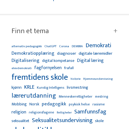
Finn et tema
Demokrati
alternativ pedagogikk
ChatGPT
Corona
DEMBRA
Demokratiopplæring
diagnoser
digitale læremidler
Digitalisering
Digital læring
digital kompetanse
fagfornyelsen
frafall
elevdemokrati
fremtidens skole
Hjemmeundervisning
historie
KRLE
kjønn
livsmestring
Kunstig Intelligens
lærerutdanning
Menneskerettigheter
mestring
pedagogikk
Mobbing
Norsk
psykisk helse
rasisme
Samfunnsfag
religion
religionsfagene
Rettigheter
Seksualitetsundervisning
seksualitet
skole