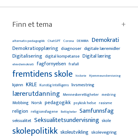
Finn et tema
Demokrati
alternativ pedagogikk
ChatGPT
Corona
DEMBRA
Demokratiopplæring
diagnoser
digitale læremidler
Digitalisering
Digital læring
digital kompetanse
fagfornyelsen
frafall
elevdemokrati
fremtidens skole
Hjemmeundervisning
historie
KRLE
kjønn
livsmestring
Kunstig Intelligens
lærerutdanning
Menneskerettigheter
mestring
pedagogikk
Mobbing
Norsk
psykisk helse
rasisme
Samfunnsfag
religion
religionsfagene
Rettigheter
Seksualitetsundervisning
seksualitet
skole
skolepolitikk
skoleutvikling
skolevegring