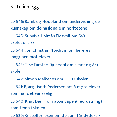
Siste innlegg
LL-646: Banik og Nodeland om undervisning og
kunnskap om de nasjonale minoritetene
LL-645: Sunniva Holmås Eidsvoll om SVs
skolepolitikk
LL-644: Jon Christian Nordrum om læreres
inngripen mot elever
LL-643: Elise Farstad Djupedal om timer og år i
skolen
LL-642: Simon Malkenes om OECD-skolen
LL-641: Bjørg Liseth Pedersen om å møte elever
som har det vanskelig
LL-640: Knut Dæhli om atomvåpen(nedrustning)
som tema i skolen
LL-639: Kristoffer Ibsen om de som får dysleksi-