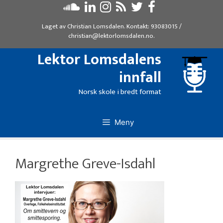
Hopp
til
Laget av
Christian Lomsdalen
. Kontakt:
93083015
/
innhold
christian@lektorlomsdalen.no
.
Lektor Lomsdalens
innfall
Norsk skole i bredt format
Meny
Margrethe Greve-Isdahl