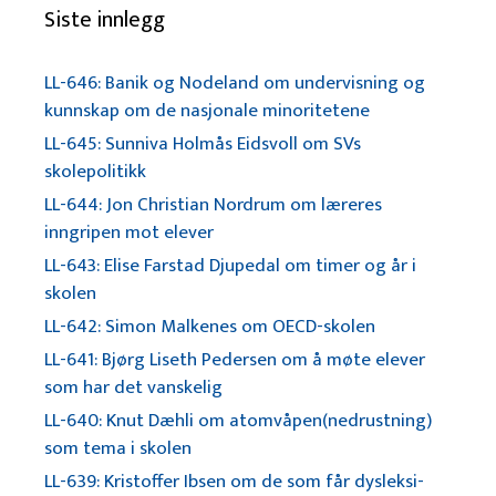
Siste innlegg
LL-646: Banik og Nodeland om undervisning og
kunnskap om de nasjonale minoritetene
LL-645: Sunniva Holmås Eidsvoll om SVs
skolepolitikk
LL-644: Jon Christian Nordrum om læreres
inngripen mot elever
LL-643: Elise Farstad Djupedal om timer og år i
skolen
LL-642: Simon Malkenes om OECD-skolen
LL-641: Bjørg Liseth Pedersen om å møte elever
som har det vanskelig
LL-640: Knut Dæhli om atomvåpen(nedrustning)
som tema i skolen
LL-639: Kristoffer Ibsen om de som får dysleksi-