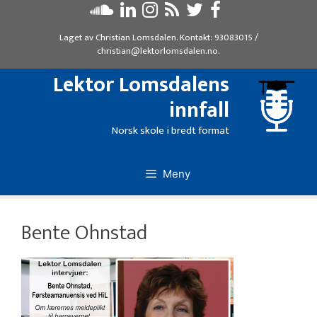
Hopp
til
Laget av
Christian Lomsdalen
. Kontakt:
93083015
/
innhold
christian@lektorlomsdalen.no
.
Lektor Lomsdalens
innfall
Norsk skole i bredt format
Meny
Bente Ohnstad