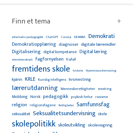
Finn et tema
Demokrati
alternativ pedagogikk
ChatGPT
Corona
DEMBRA
Demokratiopplæring
diagnoser
digitale læremidler
Digitalisering
Digital læring
digital kompetanse
fagfornyelsen
frafall
elevdemokrati
fremtidens skole
Hjemmeundervisning
historie
KRLE
kjønn
livsmestring
Kunstig Intelligens
lærerutdanning
Menneskerettigheter
mestring
pedagogikk
Mobbing
Norsk
psykisk helse
rasisme
Samfunnsfag
religion
religionsfagene
Rettigheter
Seksualitetsundervisning
seksualitet
skole
skolepolitikk
skoleutvikling
skolevegring