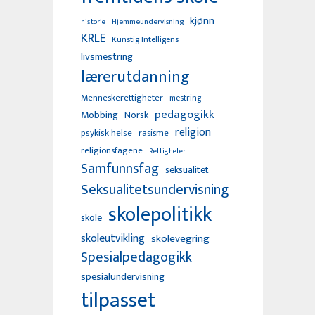
kjønn
Hjemmeundervisning
historie
KRLE
Kunstig Intelligens
livsmestring
lærerutdanning
Menneskerettigheter
mestring
pedagogikk
Mobbing
Norsk
religion
psykisk helse
rasisme
religionsfagene
Rettigheter
Samfunnsfag
seksualitet
Seksualitetsundervisning
skolepolitikk
skole
skoleutvikling
skolevegring
Spesialpedagogikk
spesialundervisning
tilpasset