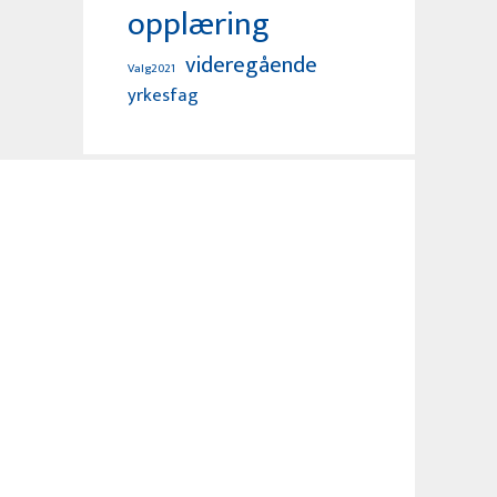
opplæring
videregående
Valg2021
yrkesfag