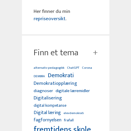
Her finner du min
repriseoversikt
.
Finn et tema
alternativ pedagogikk
ChatGPT
Corona
Demokrati
DEMBRA
Demokratiopplæring
diagnoser
digitale læremidler
Digitalisering
digital kompetanse
Digital læring
elevdemokrati
fagfornyelsen
frafall
fremtidens skole