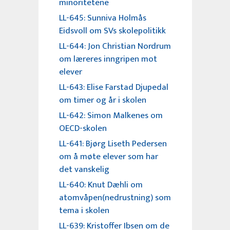
minoritetene
LL-645: Sunniva Holmås
Eidsvoll om SVs skolepolitikk
LL-644: Jon Christian Nordrum
om læreres inngripen mot
elever
LL-643: Elise Farstad Djupedal
om timer og år i skolen
LL-642: Simon Malkenes om
OECD-skolen
LL-641: Bjørg Liseth Pedersen
om å møte elever som har
det vanskelig
LL-640: Knut Dæhli om
atomvåpen(nedrustning) som
tema i skolen
LL-639: Kristoffer Ibsen om de