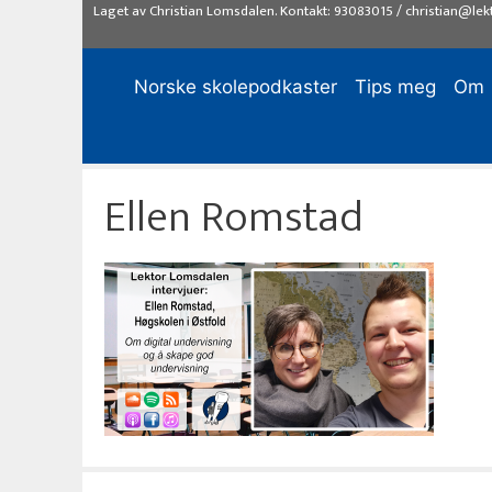
Hopp
Laget av
Christian Lomsdalen
. Kontakt:
93083015
/
christian@lek
til
innhold
Norske skolepodkaster
Tips meg
Om
Ellen Romstad