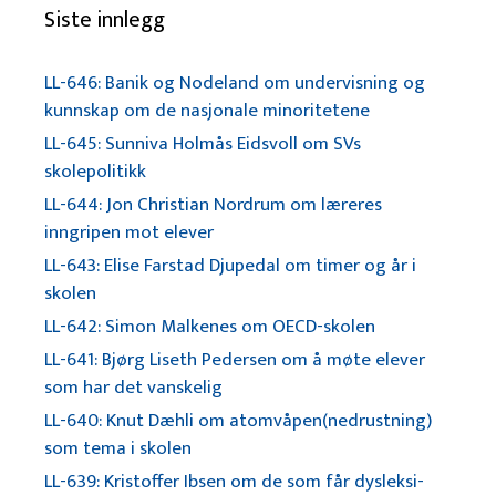
Siste innlegg
LL-646: Banik og Nodeland om undervisning og
kunnskap om de nasjonale minoritetene
LL-645: Sunniva Holmås Eidsvoll om SVs
skolepolitikk
LL-644: Jon Christian Nordrum om læreres
inngripen mot elever
LL-643: Elise Farstad Djupedal om timer og år i
skolen
LL-642: Simon Malkenes om OECD-skolen
LL-641: Bjørg Liseth Pedersen om å møte elever
som har det vanskelig
LL-640: Knut Dæhli om atomvåpen(nedrustning)
som tema i skolen
LL-639: Kristoffer Ibsen om de som får dysleksi-