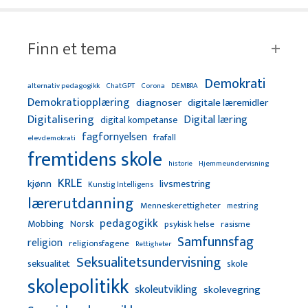
Finn et tema
Demokrati
alternativ pedagogikk
ChatGPT
Corona
DEMBRA
Demokratiopplæring
diagnoser
digitale læremidler
Digitalisering
Digital læring
digital kompetanse
fagfornyelsen
frafall
elevdemokrati
fremtidens skole
Hjemmeundervisning
historie
KRLE
kjønn
livsmestring
Kunstig Intelligens
lærerutdanning
Menneskerettigheter
mestring
pedagogikk
Mobbing
Norsk
psykisk helse
rasisme
Samfunnsfag
religion
religionsfagene
Rettigheter
Seksualitetsundervisning
seksualitet
skole
skolepolitikk
skoleutvikling
skolevegring