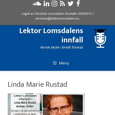
Hopp
til
Laget av
Christian Lomsdalen
. Kontakt:
93083015
/
innhold
christian@lektorlomsdalen.no
.
Lektor Lomsdalens
innfall
Norsk skole i bredt format
Meny
Linda Marie Rustad