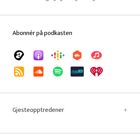
Abonnér på podkasten
Gjesteopptredener