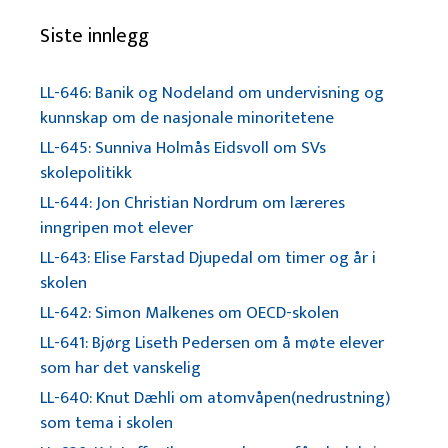
Siste innlegg
LL-646: Banik og Nodeland om undervisning og
kunnskap om de nasjonale minoritetene
LL-645: Sunniva Holmås Eidsvoll om SVs
skolepolitikk
LL-644: Jon Christian Nordrum om læreres
inngripen mot elever
LL-643: Elise Farstad Djupedal om timer og år i
skolen
LL-642: Simon Malkenes om OECD-skolen
LL-641: Bjørg Liseth Pedersen om å møte elever
som har det vanskelig
LL-640: Knut Dæhli om atomvåpen(nedrustning)
som tema i skolen