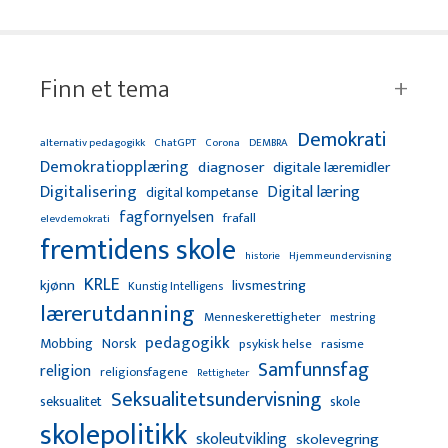
Finn et tema
Demokrati
alternativ pedagogikk
ChatGPT
Corona
DEMBRA
Demokratiopplæring
diagnoser
digitale læremidler
Digitalisering
Digital læring
digital kompetanse
fagfornyelsen
frafall
elevdemokrati
fremtidens skole
Hjemmeundervisning
historie
KRLE
kjønn
livsmestring
Kunstig Intelligens
lærerutdanning
Menneskerettigheter
mestring
pedagogikk
Mobbing
Norsk
psykisk helse
rasisme
Samfunnsfag
religion
religionsfagene
Rettigheter
Seksualitetsundervisning
seksualitet
skole
skolepolitikk
skoleutvikling
skolevegring