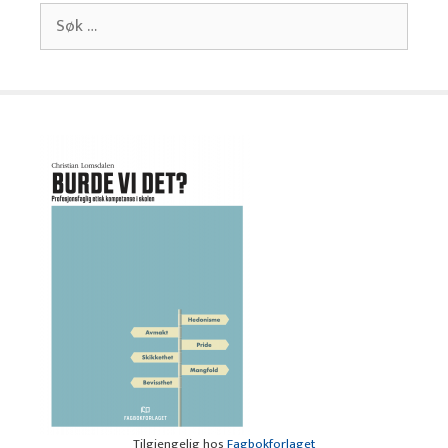
Søk
etter:
Tilgjengelig hos
Fagbokforlaget