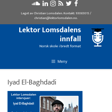
Hopp
til
Laget av
Christian Lomsdalen
. Kontakt:
93083015
/
innhold
christian@lektorlomsdalen.no
.
Lektor Lomsdalens
innfall
Norsk skole i bredt format
Meny
Iyad El-Baghdadi