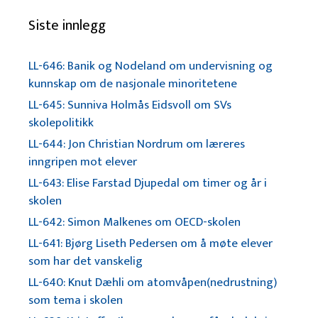
Siste innlegg
LL-646: Banik og Nodeland om undervisning og
kunnskap om de nasjonale minoritetene
LL-645: Sunniva Holmås Eidsvoll om SVs
skolepolitikk
LL-644: Jon Christian Nordrum om læreres
inngripen mot elever
LL-643: Elise Farstad Djupedal om timer og år i
skolen
LL-642: Simon Malkenes om OECD-skolen
LL-641: Bjørg Liseth Pedersen om å møte elever
som har det vanskelig
LL-640: Knut Dæhli om atomvåpen(nedrustning)
som tema i skolen