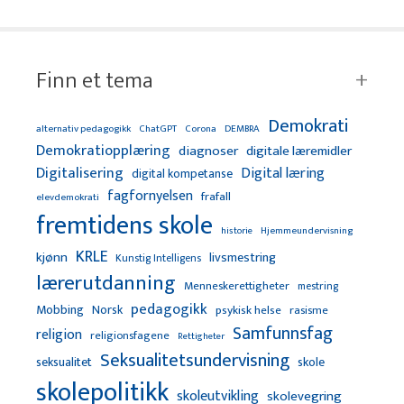
Finn et tema
Demokrati
alternativ pedagogikk
ChatGPT
Corona
DEMBRA
Demokratiopplæring
diagnoser
digitale læremidler
Digitalisering
Digital læring
digital kompetanse
fagfornyelsen
frafall
elevdemokrati
fremtidens skole
Hjemmeundervisning
historie
KRLE
kjønn
livsmestring
Kunstig Intelligens
lærerutdanning
Menneskerettigheter
mestring
pedagogikk
Mobbing
Norsk
psykisk helse
rasisme
Samfunnsfag
religion
religionsfagene
Rettigheter
Seksualitetsundervisning
seksualitet
skole
skolepolitikk
skoleutvikling
skolevegring