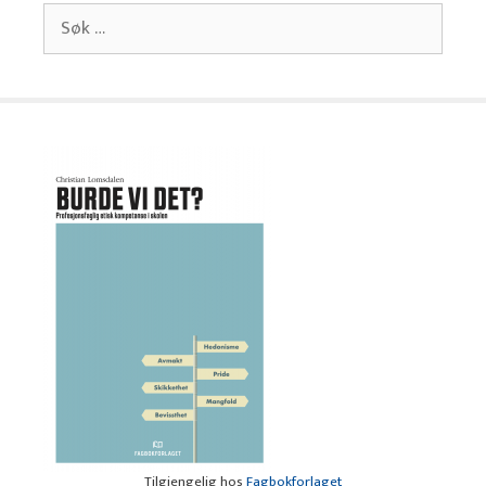
Søk
etter:
Tilgjengelig hos
Fagbokforlaget