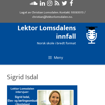
Hopp
til
Laget av
Christian Lomsdalen
. Kontakt:
93083015
/
innhold
christian@lektorlomsdalen.no
.
Lektor Lomsdalens
innfall
Norsk skole i bredt format
Meny
Sigrid Isdal