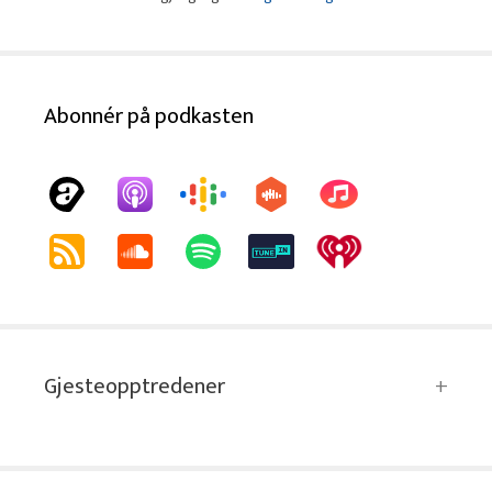
Abonnér på podkasten
Gjesteopptredener