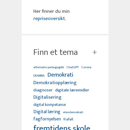
Her finner du min
repriseoversikt
.
Finn et tema
alternativ pedagogikk
ChatGPT
Corona
Demokrati
DEMBRA
Demokratiopplæring
diagnoser
digitale læremidler
Digitalisering
digital kompetanse
Digital læring
elevdemokrati
fagfornyelsen
frafall
fremtidens skole