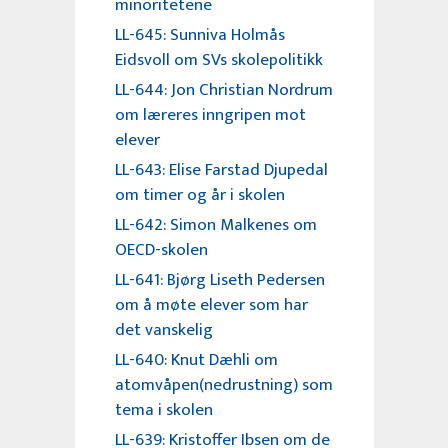
minoritetene
LL-645: Sunniva Holmås
Eidsvoll om SVs skolepolitikk
LL-644: Jon Christian Nordrum
om læreres inngripen mot
elever
LL-643: Elise Farstad Djupedal
om timer og år i skolen
LL-642: Simon Malkenes om
OECD-skolen
LL-641: Bjørg Liseth Pedersen
om å møte elever som har
det vanskelig
LL-640: Knut Dæhli om
atomvåpen(nedrustning) som
tema i skolen
LL-639: Kristoffer Ibsen om de