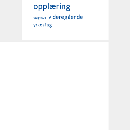
opplæring
videregående
Valg2021
yrkesfag