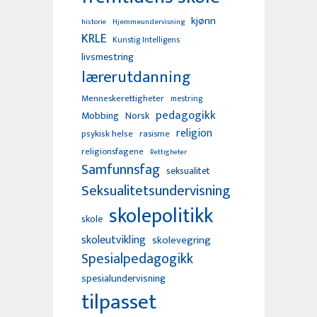
kjønn
Hjemmeundervisning
historie
KRLE
Kunstig Intelligens
livsmestring
lærerutdanning
Menneskerettigheter
mestring
pedagogikk
Mobbing
Norsk
religion
psykisk helse
rasisme
religionsfagene
Rettigheter
Samfunnsfag
seksualitet
Seksualitetsundervisning
skolepolitikk
skole
skoleutvikling
skolevegring
Spesialpedagogikk
spesialundervisning
tilpasset