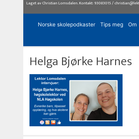
Hopp
Laget av
Christian Lomsdalen
. Kontakt:
93083015
/
christian@lek
til
innhold
Norske skolepodkaster
Tips meg
Om
Helga Bjørke Harnes