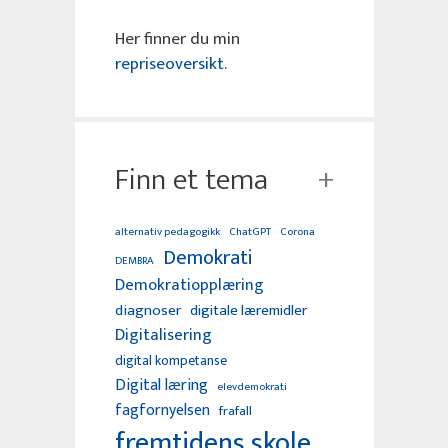
Her finner du min
repriseoversikt
.
Finn et tema
alternativ pedagogikk
ChatGPT
Corona
Demokrati
DEMBRA
Demokratiopplæring
diagnoser
digitale læremidler
Digitalisering
digital kompetanse
Digital læring
elevdemokrati
fagfornyelsen
frafall
fremtidens skole