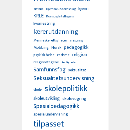
kjønn
Hjemmeundervisning
historie
KRLE
Kunstig Intelligens
livsmestring
lærerutdanning
Menneskerettigheter
mestring
pedagogikk
Mobbing
Norsk
religion
psykisk helse
rasisme
religionsfagene
Rettigheter
Samfunnsfag
seksualitet
Seksualitetsundervisning
skolepolitikk
skole
skoleutvikling
skolevegring
Spesialpedagogikk
spesialundervisning
tilpasset