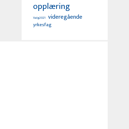
opplæring
videregående
Valg2021
yrkesfag