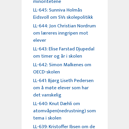
minoritetene
LL-645: Sunniva Holmås
Eidsvoll om SVs skolepolitikk
LL-644: Jon Christian Nordrum
om læreres inngripen mot
elever
LL-643: Elise Farstad Djupedal
om timer og år i skolen
LL-642: Simon Malkenes om
OECD-skolen
LL-641: Bjørg Liseth Pedersen
om å møte elever som har
det vanskelig
LL-640: Knut Dæhli om
atomvåpen(nedrustning) som
tema i skolen
LL-639: Kristoffer Ibsen om de