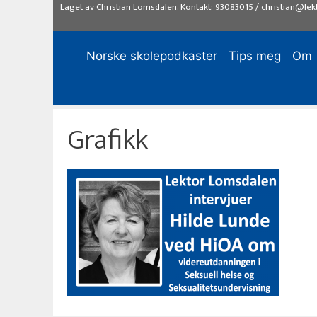
Hopp
Laget av
Christian Lomsdalen
. Kontakt:
93083015
/
christian@lek
til
innhold
Norske skolepodkaster
Tips meg
Om
Grafikk