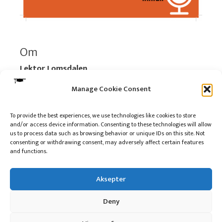
Om
Lektor Lomsdalen
Organisasjonsnummer:
920 712 312 MVA
Manage Cookie Consent
Vipps: 517696
To provide the best experiences, we use technologies like cookies to store
and/or access device information. Consenting to these technologies will allow
Les mer:
Om selskapet
us to process data such as browsing behavior or unique IDs on this site. Not
Les mer:
Om reklame på podkasten
consenting or withdrawing consent, may adversely affect certain features
and functions.
Kontakt meg
Aksepter
Deny
10 på topp i 2022