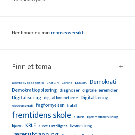
Her finner du min
repriseoversikt
.
Finn et tema
Demokrati
alternativ pedagogikk
ChatGPT
Corona
DEMBRA
Demokratiopplæring
diagnoser
digitale læremidler
Digitalisering
Digital læring
digital kompetanse
fagfornyelsen
frafall
elevdemokrati
fremtidens skole
Hjemmeundervisning
historie
KRLE
kjønn
livsmestring
Kunstig Intelligens
lærerutdanning