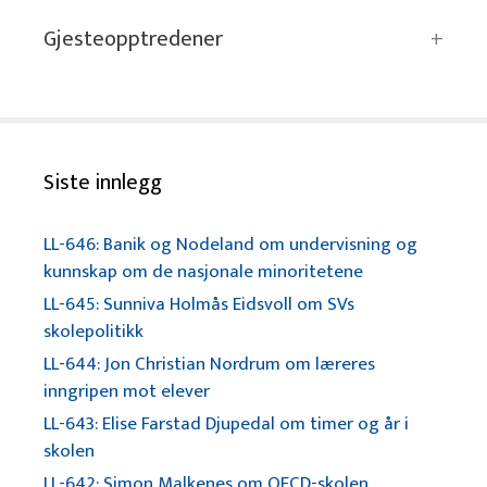
Gjesteopptredener
Siste innlegg
LL-646: Banik og Nodeland om undervisning og
kunnskap om de nasjonale minoritetene
LL-645: Sunniva Holmås Eidsvoll om SVs
skolepolitikk
LL-644: Jon Christian Nordrum om læreres
inngripen mot elever
LL-643: Elise Farstad Djupedal om timer og år i
skolen
LL-642: Simon Malkenes om OECD-skolen