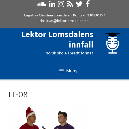
Hopp
til
Laget av
Christian Lomsdalen
. Kontakt:
93083015
/
innhold
christian@lektorlomsdalen.no
.
Lektor Lomsdalens
innfall
Norsk skole i bredt format
Meny
LL-08