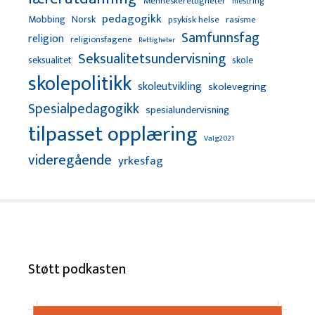
Menneskerettigheter
mestring
pedagogikk
Mobbing
Norsk
psykisk helse
rasisme
Samfunnsfag
religion
religionsfagene
Rettigheter
Seksualitetsundervisning
seksualitet
skole
skolepolitikk
skoleutvikling
skolevegring
Spesialpedagogikk
spesialundervisning
tilpasset opplæring
Valg2021
videregående
yrkesfag
Støtt podkasten