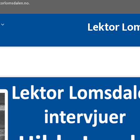
torlomsdalen.no
.
Lektor Lom