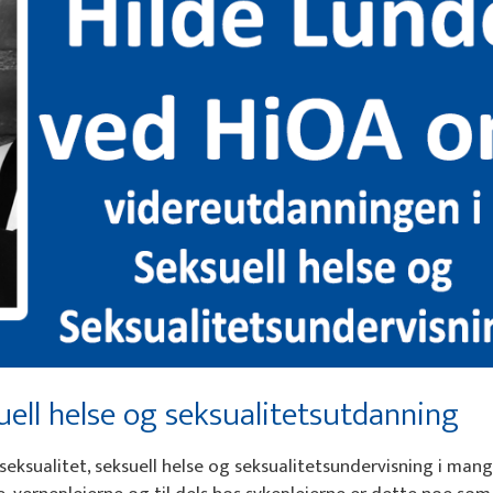
uell helse og seksualitetsutdanning
å seksualitet, seksuell helse og seksualitetsundervisning i man