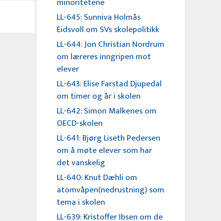
minoritetene
LL-645: Sunniva Holmås
Eidsvoll om SVs skolepolitikk
LL-644: Jon Christian Nordrum
om læreres inngripen mot
elever
LL-643: Elise Farstad Djupedal
om timer og år i skolen
LL-642: Simon Malkenes om
OECD-skolen
LL-641: Bjørg Liseth Pedersen
om å møte elever som har
det vanskelig
LL-640: Knut Dæhli om
atomvåpen(nedrustning) som
tema i skolen
LL-639: Kristoffer Ibsen om de