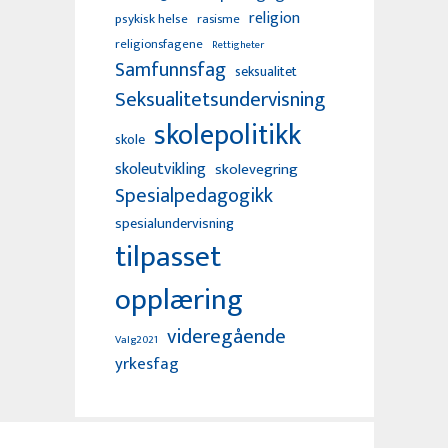
religion
psykisk helse
rasisme
religionsfagene
Rettigheter
Samfunnsfag
seksualitet
Seksualitetsundervisning
skolepolitikk
skole
skoleutvikling
skolevegring
Spesialpedagogikk
spesialundervisning
tilpasset
opplæring
videregående
Valg2021
yrkesfag