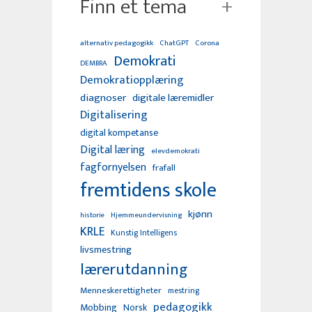
Finn et tema
alternativ pedagogikk
ChatGPT
Corona
Demokrati
DEMBRA
Demokratiopplæring
diagnoser
digitale læremidler
Digitalisering
digital kompetanse
Digital læring
elevdemokrati
fagfornyelsen
frafall
fremtidens skole
kjønn
Hjemmeundervisning
historie
KRLE
Kunstig Intelligens
livsmestring
lærerutdanning
Menneskerettigheter
mestring
pedagogikk
Mobbing
Norsk