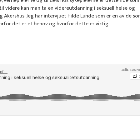
, vernepleierne og til dels hos sykepleierne er dette noe som
il videre kan man ta en videreutdanning i seksuell helse og
g Akershus. Jeg har intervjuet Hilde Lunde som er en av de so
for det er et behov og hvorfor dette er viktig.