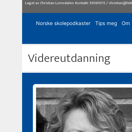
Hopp
Laget av
Christian Lomsdalen
. Kontakt:
93083015
/
christian@lek
til
innhold
Norske skolepodkaster
Tips meg
Om
Videreutdanning