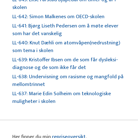
skolen
LL-642: Simon Malkenes om OECD-skolen
LL-641: Bjørg Liseth Pedersen om å møte elever
som har det vanskelig
LL-640: Knut Dæhli om atomvåpen(nedrustning)
som tema i skolen
LL-639: Kristoffer Ibsen om de som får dysleksi-
diagnose og de som ikke får det
LL-638: Undervisning om rasisme og mangfold på
mellomtrinnet
LL-637: Marie Edin Solheim om teknologiske
muligheter i skolen
Her finner du min
repriseoversikt
.