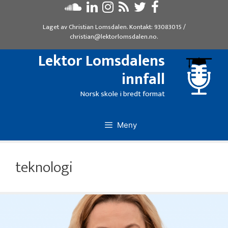
Hopp
til
Laget av
Christian Lomsdalen
. Kontakt:
93083015
/
innhold
christian@lektorlomsdalen.no
.
Lektor Lomsdalens
innfall
Norsk skole i bredt format
Meny
teknologi