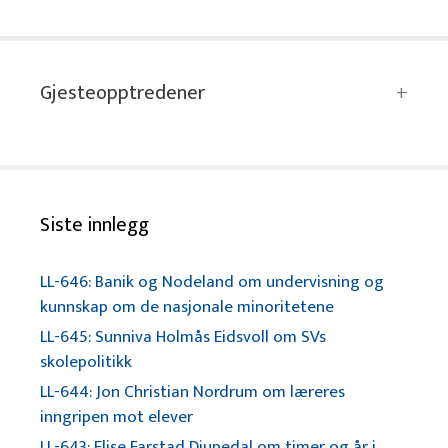
Gjesteopptredener
Siste innlegg
LL-646: Banik og Nodeland om undervisning og
kunnskap om de nasjonale minoritetene
LL-645: Sunniva Holmås Eidsvoll om SVs
skolepolitikk
LL-644: Jon Christian Nordrum om læreres
inngripen mot elever
LL-643: Elise Farstad Djupedal om timer og år i