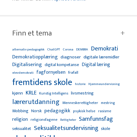
Finn et tema
Demokrati
alternativ pedagogikk
ChatGPT
Corona
DEMBRA
Demokratiopplæring
diagnoser
digitale læremidler
Digitalisering
Digital læring
digital kompetanse
fagfornyelsen
frafall
elevdemokrati
fremtidens skole
Hjemmeundervisning
historie
KRLE
kjønn
livsmestring
Kunstig Intelligens
lærerutdanning
Menneskerettigheter
mestring
pedagogikk
Mobbing
Norsk
psykisk helse
rasisme
Samfunnsfag
religion
religionsfagene
Rettigheter
Seksualitetsundervisning
seksualitet
skole