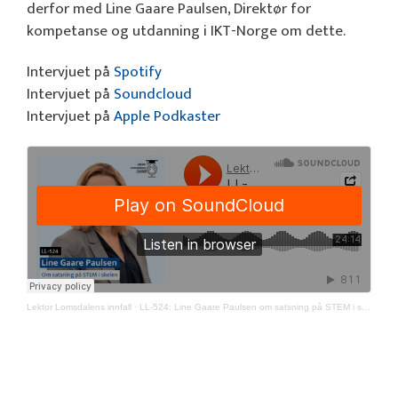
derfor med Line Gaare Paulsen, Direktør for
kompetanse og utdanning i IKT-Norge om dette.
Intervjuet på
Spotify
Intervjuet på
Soundcloud
Intervjuet på
Apple Podkaster
Lektor Lomsdalens innfall
·
LL-524: Line Gaare Paulsen om satsning på STEM i skolen