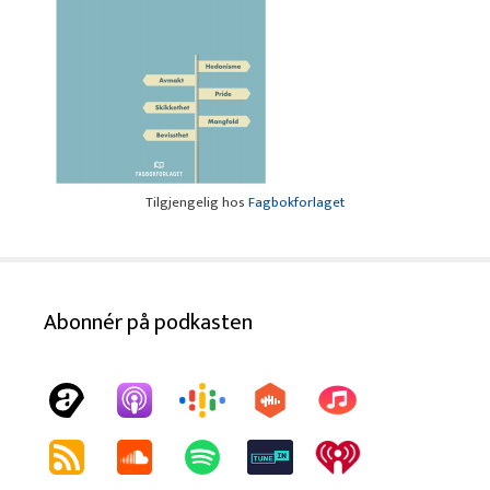
Tilgjengelig hos
Fagbokforlaget
Abonnér på podkasten