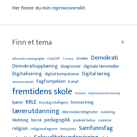
Her finner du min
repriseoversikt
.
Finn et tema
Demokrati
alternativ pedagogikk
ChatGPT
Corona
DEMBRA
Demokratiopplæring
diagnoser
digitale læremidler
Digitalisering
Digital læring
digital kompetanse
fagfornyelsen
frafall
elevdemokrati
fremtidens skole
Hjemmeundervisning
historie
KRLE
kjønn
livsmestring
Kunstig Intelligens
lærerutdanning
Menneskerettigheter
mestring
pedagogikk
Mobbing
Norsk
psykisk helse
rasisme
Samfunnsfag
religion
religionsfagene
Rettigheter