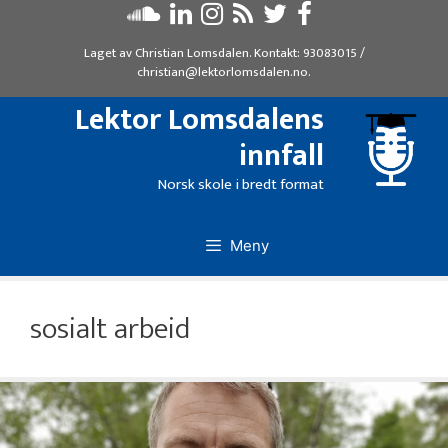
Hopp
til
Laget av
Christian Lomsdalen
. Kontakt:
93083015
/
innhold
christian@lektorlomsdalen.no
.
Lektor Lomsdalens
innfall
Norsk skole i bredt format
Meny
sosialt arbeid