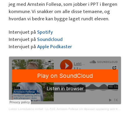
jeg med Arnstein Follesø, som jobber i PPT i Bergen
kommune. Vi snakker om alle disse temaene, og
hvordan vi bedre kan bygge laget rundt eleven.
Intervjuet på
Spotify
Intervjuet på
Soundcloud
Intervjuet på
Apple Podkaster
Lektor Lomsdalens innfall
·
LL-516: Arnstein Follesø om tilpasset opplæring sett fra andre yrkesgrupper i skolen