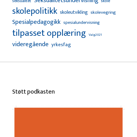
Seksualitetsundervisning
seksualitet
skole
skolepolitikk
skoleutvikling
skolevegring
Spesialpedagogikk
spesialundervisning
tilpasset opplæring
Valg2021
videregående
yrkesfag
Støtt podkasten